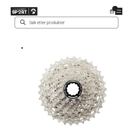
Hopp
0
til
Products
innhold
search