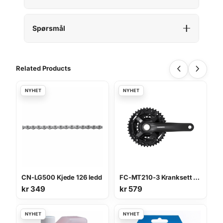
Spørsmål
Related Products
CN-LG500 Kjede 126 ledd
FC-MT210-3 Kranksett 40-30-22T 175 mm
kr
349
kr
579