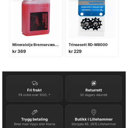
Mineralolje Bremsevæske 1L
Trinsesett RD-M8000
kr
369
kr
229
Fri frakt
Returrett
På ordre over 1000,-*
30 dagers returrett
Trygg betaling
Butikk i Lillehammer
Betal med Vipps eller Klarna
Storgata 86, 2615 Lillehammer