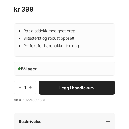
kr
399
Raskt stidekk med godt grep
Slitesterkt og robust oppsett
Perfekt for hardpakket terreng
På lager
−
+
Legg i handlekurv
B
o
SKU:
197216091561
n
t
r
a
Beskrivelse
g