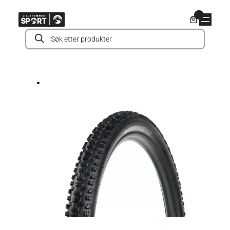
Hopp
0
til
Products
innhold
search