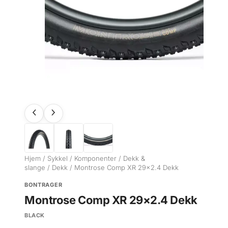
Hjem
/
Sykkel
/
Komponenter
/
Dekk &
slange
/
Dekk
/ Montrose Comp XR 29×2.4 Dekk
BONTRAGER
Montrose Comp XR 29×2.4 Dekk
BLACK