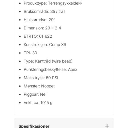
.
Produkttype: Terrengsykkeldekk
4
Bruksområde: Sti / trail
D
Hjulstørrelse: 29”
e
k
Dimensjon: 29 x 2.4
k
ETRTO: 61-622
a
Konstruksjon: Comp XR
n
t
TPI: 30
a
Type: Kanttråd (wire bead)
l
Punkteringsbeskyttelse: Apex
l
Maks trykk: 50 PSI
Mønster: Noppet
Piggbar: Nei
Vekt: ca. 1015 g
Spesifikasjoner