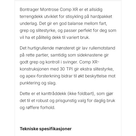
e
Bontrager Montrose Comp XR er et allsidig
r
terrengdekk utviklet for stisykling på hardpakket
M
underlag. Det gir en god balanse mellom fart,
o
grep og slitestyrke, og passer perfekt for deg som
n
vil ha et pålitelig dekk til variert bruk.
t
r
Det hurtigrullende mønsteret gir lav rullemotstand
o
på rette partier, samtidig som sideknastene gir
s
godt grep og kontroll i svinger. Comp XR-
e
konstruksjonen med 30 TPI gir ekstra slitestyrke,
C
og apex-forsterkning bidrar til økt beskyttelse mot
o
punktering og slag.
m
p
Dette er et kanttråddekk (ikke foldbart), som gjør
X
det til et robust og prisgunstig valg for daglig bruk
R
og røffere forhold.
2
9
×
Tekniske spesifikasjoner
2