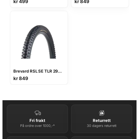
kr
499
kr
849
Brevard RSL SE TLR 29×2.5 Dekk
kr
849
Fri frakt
Returrett
På ordre over 1000,-*
30 dagers returrett