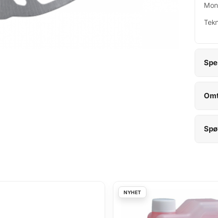
Mon
Tekn
Spe
Omt
Spø