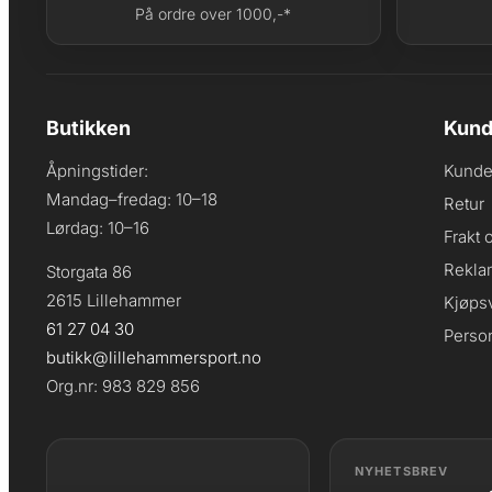
På ordre over 1000,-*
Butikken
Kund
Åpningstider:
Kunde
Mandag–fredag: 10–18
Retur
Lørdag: 10–16
Frakt 
Rekla
Storgata 86
2615 Lillehammer
Kjøpsv
61 27 04 30
Perso
butikk@lillehammersport.no
Org.nr: 983 829 856
NYHETSBREV