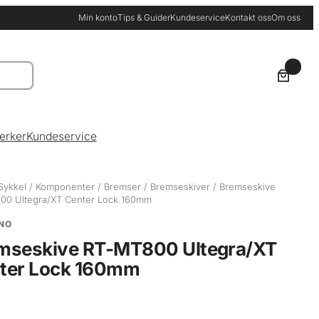
Min konto
Tips & Guider
Kundeservice
Kontakt oss
Om oss
0
erker
Kundeservice
Sykkel
/
Komponenter
/
Bremser
/
Bremseskiver
/ Bremseskive
00 Ultegra/XT Center Lock 160mm
NO
mseskive RT-MT800 Ultegra/XT
ter Lock 160mm