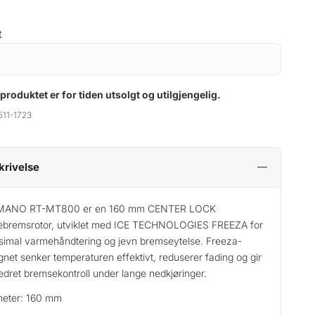
t
 produktet er for tiden utsolgt og utilgjengelig.
511-1723
krivelse
MANO RT-MT800 er en 160 mm CENTER LOCK
ebremsrotor, utviklet med ICE TECHNOLOGIES FREEZA for
imal varmehåndtering og jevn bremseytelse. Freeza-
gnet senker temperaturen effektivt, reduserer fading og gir
edret bremsekontroll under lange nedkjøringer.
meter: 160 mm