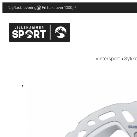
Hopp
Rask levering
Fri frakt over 1000,-*
til
innhold
Vintersport
Sykke