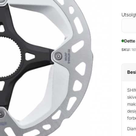
Utsolg
Dette
SKU:
16
Bes
SHI
skiv
maks
desi
forb
Dia