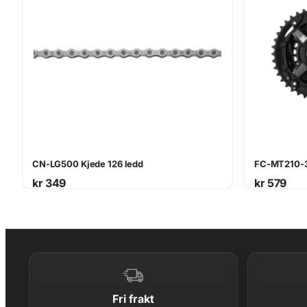
CN-LG500 Kjede 126 ledd
FC-MT210-3
kr
349
kr
579
Fri frakt