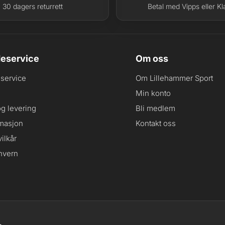
30 dagers returrett
Betal med Vipps eller Kl
eservice
Om oss
service
Om Lillehammer Sport
Min konto
og levering
Bli medlem
masjon
Kontakt oss
ilkår
nvern