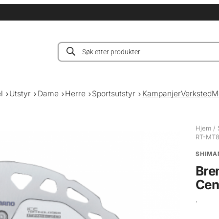
Products
search
l
Utstyr
Dame
Herre
Sportsutstyr
Kampanjer
Verksted
M
Hjem
/
RT-MT8
SHIMA
Bre
Cen
.