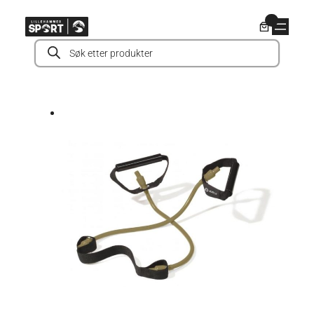
Hopp
0
til
Products
innhold
search