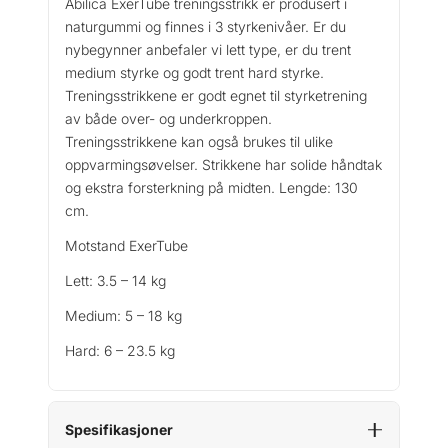
Abilica ExerTube treningsstrikk er produsert i
x
naturgummi og finnes i 3 styrkenivåer. Er du
e
nybegynner anbefaler vi lett type, er du trent
r
medium styrke og godt trent hard styrke.
T
Treningsstrikkene er godt egnet til styrketrening
u
av både over- og underkroppen.
b
Treningsstrikkene kan også brukes til ulike
e
E
oppvarmingsøvelser. Strikkene har solide håndtak
C
og ekstra forsterkning på midten. Lengde: 130
O
cm.
T
Motstand ExerTube
r
e
Lett: 3.5 – 14 kg
n
Medium: 5 – 18 kg
i
n
Hard: 6 – 23.5 kg
g
s
s
t
Spesifikasjoner