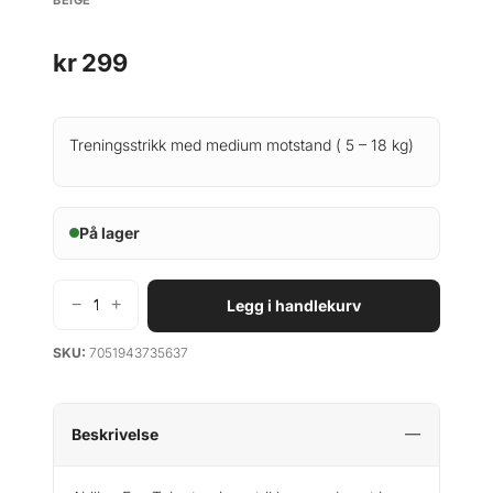
kr
299
Treningsstrikk med medium motstand ( 5 – 18 kg)
På lager
−
+
Legg i handlekurv
A
b
SKU:
7051943735637
i
l
i
c
Beskrivelse
a
E