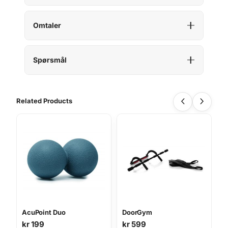
r
i
k
Omtaler
k
M
e
Spørsmål
d
i
u
Related Products
m
a
n
t
a
l
l
AcuPoint Duo
DoorGym
kr
199
kr
599