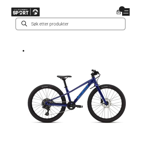
Hopp
0
til
Products
innhold
search