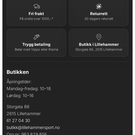
Fri frakt
Returrett
På ordre over 1000,-*
30 dagers returrett
Trygg betaling
Butikk i Lillehammer
Betal med Vipps eller Klarna
Storgata 86, 2615 Lillehammer
Butikken
Åpningstider:
Mandag–fredag: 10–18
Lørdag: 10–16
Storgata 86
2615 Lillehammer
61 27 04 30
butikk@lillehammersport.no
Org.nr: 983 829 856