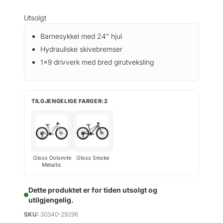
Utsolgt
Barnesykkel med 24” hjul
Hydrauliske skivebremser
1×9 drivverk med bred girutveksling
TILGJENGELIGE FARGER:2
Gloss Dolomite
Gloss Smoke
Metallic
Dette produktet er for tiden utsolgt og
utilgjengelig.
SKU:
30340-29296