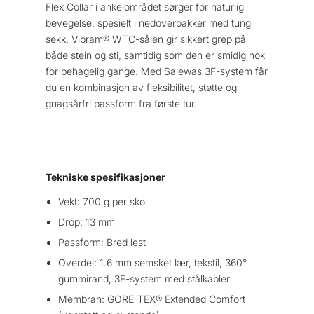
Flex Collar i ankelområdet sørger for naturlig
d
bevegelse, spesielt i nedoverbakker med tung
G
sekk. Vibram® WTC-sålen gir sikkert grep på
T
både stein og sti, samtidig som den er smidig nok
X
for behagelig gange. Med Salewas 3F-system får
M
du en kombinasjon av fleksibilitet, støtte og
a
gnagsårfri passform fra første tur.
n
t
a
l
l
Tekniske spesifikasjoner
Vekt: 700 g per sko
Drop: 13 mm
Passform: Bred lest
Overdel: 1.6 mm semsket lær, tekstil, 360°
gummirand, 3F-system med stålkabler
Membran: GORE-TEX® Extended Comfort