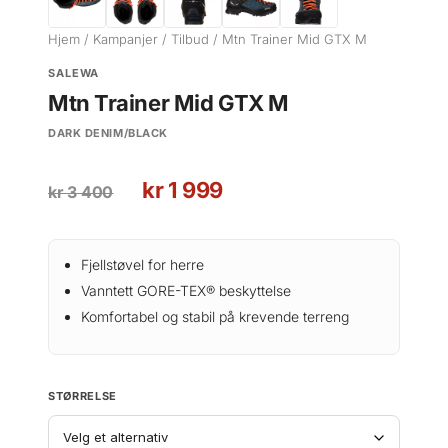
Hjem
/
Kampanjer
/
Tilbud
/ Mtn Trainer Mid GTX M
SALEWA
Mtn Trainer Mid GTX M
DARK DENIM/BLACK
O
N
kr
1 999
kr
3 400
p
å
p
v
r
æ
Fjellstøvel for herre
i
r
Vanntett GORE-TEX® beskyttelse
n
e
Komfortabel og stabil på krevende terreng
n
n
e
d
l
e
STØRRELSE
i
p
g
r