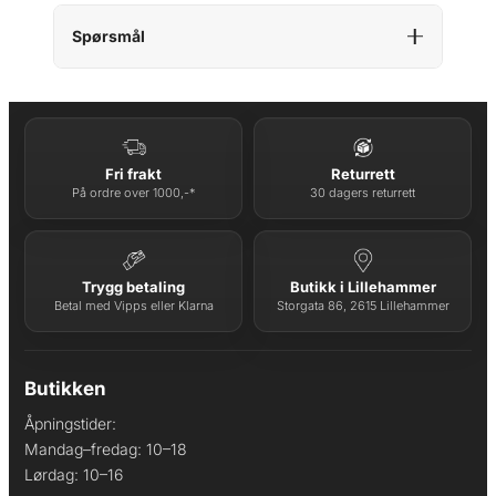
Spørsmål
Fri frakt
Returrett
På ordre over 1000,-*
30 dagers returrett
Trygg betaling
Butikk i Lillehammer
Betal med Vipps eller Klarna
Storgata 86, 2615 Lillehammer
Butikken
Åpningstider:
Mandag–fredag: 10–18
Lørdag: 10–16