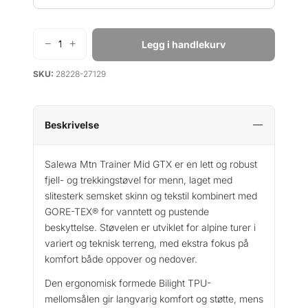
p
i
r
s
i
e
−
+
Legg i handlekurv
S
s
r
a
v
:
SKU:
28228-27129
l
a
k
e
r
r
w
:
a
Beskrivelse
k
1
M
r
9
t
Salewa Mtn Trainer Mid GTX er en lett og robust
9
n
fjell- og trekkingstøvel for menn, laget med
3
9
T
slitesterk semsket skinn og tekstil kombinert med
4
.
r
GORE-TEX® for vanntett og pustende
a
0
beskyttelse. Støvelen er utviklet for alpine turer i
i
0
variert og teknisk terreng, med ekstra fokus på
n
.
komfort både oppover og nedover.
e
r
Den ergonomisk formede Bilight TPU-
M
mellomsålen gir langvarig komfort og støtte, mens
i