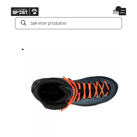
Hopp
0
til
Products
innhold
search