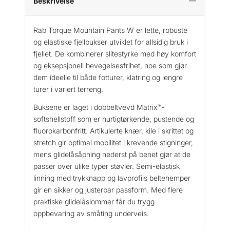
Beskrivelse
Rab Torque Mountain Pants W er lette, robuste
og elastiske fjellbukser utviklet for allsidig bruk i
fjellet. De kombinerer slitestyrke med høy komfort
og eksepsjonell bevegelsesfrihet, noe som gjør
dem ideelle til både fotturer, klatring og lengre
turer i variert terreng.
Buksene er laget i dobbeltvevd Matrix™-
softshellstoff som er hurtigtørkende, pustende og
fluorokarbonfritt. Artikulerte knær, kile i skrittet og
stretch gir optimal mobilitet i krevende stigninger,
mens glidelåsåpning nederst på benet gjør at de
passer over ulike typer støvler. Semi-elastisk
linning med trykknapp og lavprofils beltehemper
gir en sikker og justerbar passform. Med flere
praktiske glidelåslommer får du trygg
oppbevaring av småting underveis.