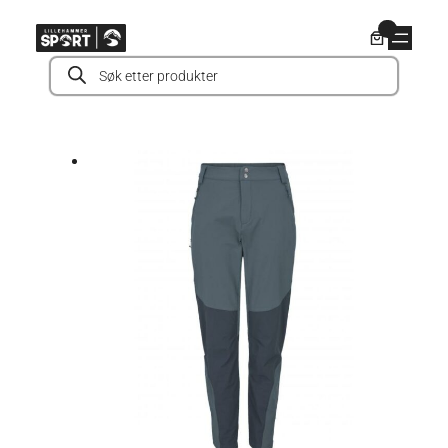
Hopp
0
til
Products
innhold
search