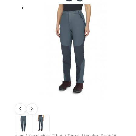
Hjem
/
Kampanjer
/
Tilbud
/ Torque Mountain Pants W