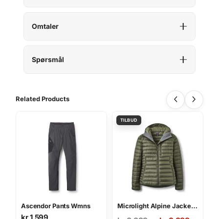
Omtaler
Spørsmål
Related Products
Ascendor Pants Wmns
Microlight Alpine Jacket Wmns
kr
1 599
Opprinnelig
Nåværende