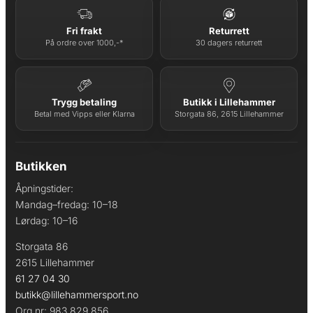
Fri frakt
Returrett
På ordre over 1000,-*
30 dagers returrett
Trygg betaling
Butikk i Lillehammer
Betal med Vipps eller Klarna
Storgata 86, 2615 Lillehammer
Butikken
Åpningstider:
Mandag–fredag: 10–18
Lørdag: 10–16
Storgata 86
2615 Lillehammer
61 27 04 30
butikk@lillehammersport.no
Org.nr: 983 829 856