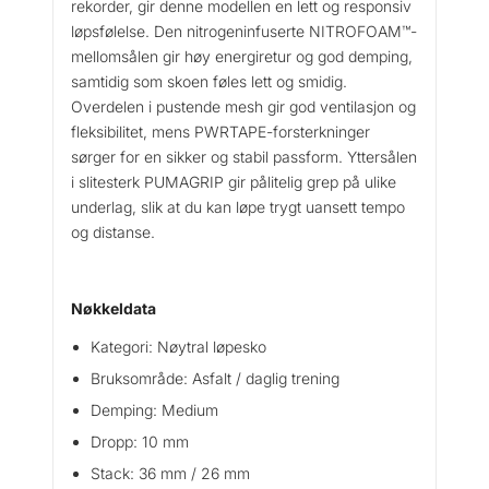
rekorder, gir denne modellen en lett og responsiv
y
løpsfølelse. Den nitrogeninfuserte NITROFOAM™-
N
mellomsålen gir høy energiretur og god demping,
i
samtidig som skoen føles lett og smidig.
t
r
Overdelen i pustende mesh gir god ventilasjon og
o
fleksibilitet, mens PWRTAPE-forsterkninger
4
sørger for en sikker og stabil passform. Yttersålen
D
i slitesterk PUMAGRIP gir pålitelig grep på ulike
a
underlag, slik at du kan løpe trygt uansett tempo
m
og distanse.
e
L
ø
Nøkkeldata
p
e
Kategori: Nøytral løpesko
s
Bruksområde: Asfalt / daglig trening
k
Demping: Medium
o
Dropp: 10 mm
a
n
Stack: 36 mm / 26 mm