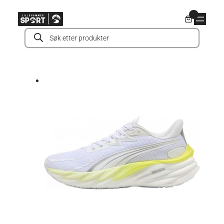
Hopp
0
til
Products
innhold
search