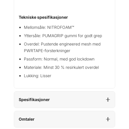
t
a
l
Tekniske spesifikasjoner
l
Mellomsåle: NITROFOAM™
Yttersåle: PUMAGRIP gummi for godt grep
Overdel: Pustende engineered mesh med
PWRTAPE-forsterkninger
Passform: Normal, med god lockdown
Materiale: Minst 30 % resirkulert overdel
Lukking: Lisser
Spesifikasjoner
Omtaler