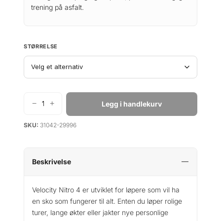
trening på asfalt.
STØRRELSE
−
+
Legg i handlekurv
P
u
SKU:
31042-29996
m
a
V
e
Beskrivelse
l
o
Velocity Nitro 4 er utviklet for løpere som vil ha
c
en sko som fungerer til alt. Enten du løper rolige
i
turer, lange økter eller jakter nye personlige
t