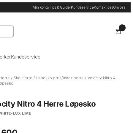
Min konto
Tips & Guider
Kundeservice
Kontakt oss
Om oss
0
erker
Kundeservice
Herre
/
Sko Herre
/
Løpesko grus/asfalt herre
/ Velocity Nitro 4
Løpesko
ocity Nitro 4 Herre Løpesko
WHITE-LUX LIME
 600