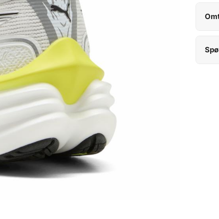
Omt
Spø