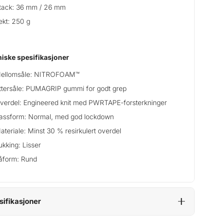
tack: 36 mm / 26 mm
ekt: 250 g
iske spesifikasjoner
ellomsåle: NITROFOAM™
ttersåle: PUMAGRIP gummi for godt grep
verdel: Engineered knit med PWRTAPE-forsterkninger
assform: Normal, med god lockdown
ateriale: Minst 30 % resirkulert overdel
ukking: Lisser
åform: Rund
sifikasjoner