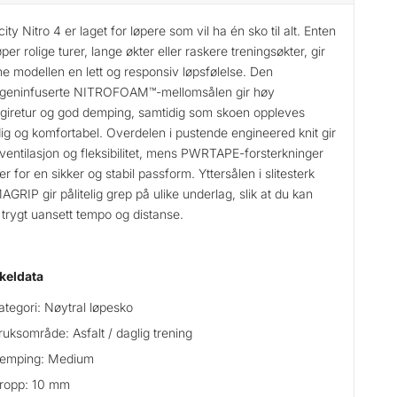
city Nitro 4 er laget for løpere som vil ha én sko til alt. Enten
øper rolige turer, lange økter eller raskere treningsøkter, gir
e modellen en lett og responsiv løpsfølelse. Den
ogeninfuserte NITROFOAM™-mellomsålen gir høy
giretur og god demping, samtidig som skoen oppleves
ig og komfortabel. Overdelen i pustende engineered knit gir
ventilasjon og fleksibilitet, mens PWRTAPE-forsterkninger
er for en sikker og stabil passform. Yttersålen i slitesterk
GRIP gir pålitelig grep på ulike underlag, slik at du kan
 trygt uansett tempo og distanse.
keldata
ategori: Nøytral løpesko
ruksområde: Asfalt / daglig trening
emping: Medium
ropp: 10 mm