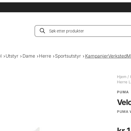
Products
search
l
Utstyr
Dame
Herre
Sportsutstyr
Kampanjer
Verksted
M
Hjem
/
Herre 
PUMA
Vel
PUMA 
kr
1