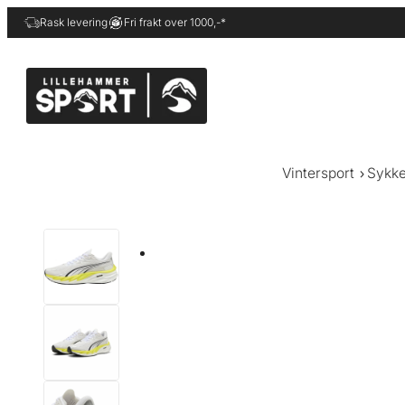
Hopp
Rask levering
Fri frakt over 1000,-*
til
innhold
Vintersport
Sykke