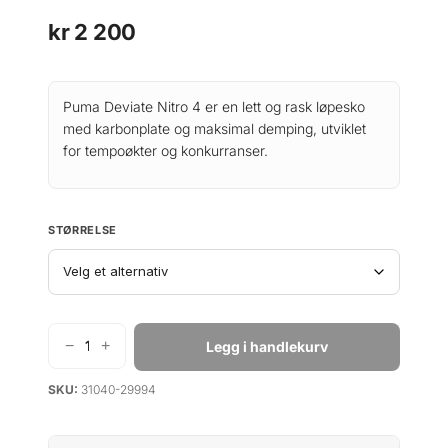
kr
2 200
Puma Deviate Nitro 4 er en lett og rask løpesko
med karbonplate og maksimal demping, utviklet
for tempoøkter og konkurranser.
STØRRELSE
−
+
Legg i handlekurv
P
u
SKU:
31040-29994
m
a
D