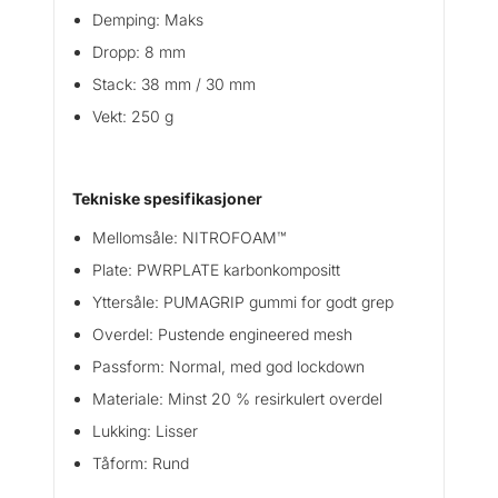
n
Demping: Maks
t
Dropp: 8 mm
a
l
Stack: 38 mm / 30 mm
l
Vekt: 250 g
Tekniske spesifikasjoner
Mellomsåle: NITROFOAM™
Plate: PWRPLATE karbonkompositt
Yttersåle: PUMAGRIP gummi for godt grep
Overdel: Pustende engineered mesh
Passform: Normal, med god lockdown
Materiale: Minst 20 % resirkulert overdel
Lukking: Lisser
Tåform: Rund