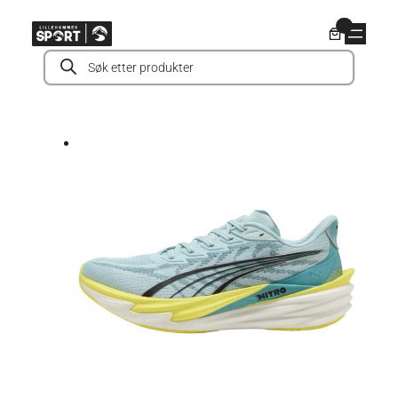
Hopp
0
til
Products
innhold
search