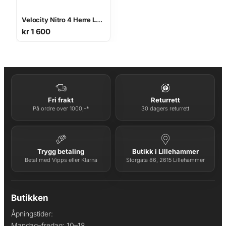
Velocity Nitro 4 Herre Løpesko
kr
1 600
Fri frakt
Returrett
På ordre over 1000,-*
30 dagers returrett
Trygg betaling
Butikk i Lillehammer
Betal med Vipps eller Klarna
Storgata 86, 2615 Lillehammer
Butikken
Åpningstider:
Mandag–fredag: 10–18