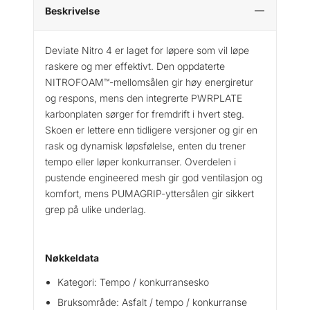
e
Beskrivelse
v
i
Deviate Nitro 4 er laget for løpere som vil løpe
a
raskere og mer effektivt. Den oppdaterte
t
NITROFOAM™-mellomsålen gir høy energiretur
e
og respons, mens den integrerte PWRPLATE
N
karbonplaten sørger for fremdrift i hvert steg.
i
Skoen er lettere enn tidligere versjoner og gir en
t
rask og dynamisk løpsfølelse, enten du trener
r
o
tempo eller løper konkurranser. Overdelen i
4
pustende engineered mesh gir god ventilasjon og
L
komfort, mens PUMAGRIP-yttersålen gir sikkert
ø
grep på ulike underlag.
p
e
s
Nøkkeldata
k
Kategori: Tempo / konkurransesko
o
a
Bruksområde: Asfalt / tempo / konkurranse