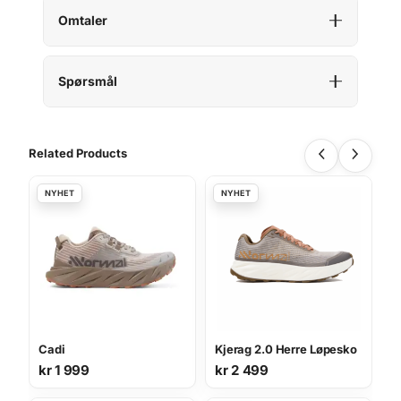
Omtaler
Spørsmål
Related Products
Cadi
Kjerag 2.0 Herre Løpesko
kr
1 999
kr
2 499