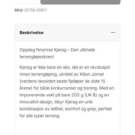
p
i
N
r
s
SKU:
25758-20977
o
i
e
r
s
r
m
v
:
a
Beskrivelse
a
k
l
r
r
K
Oppdag Nnormal Kjerag – Den ultimate
:
j
terrengløpeskoen!
k
1
e
r
r
2
Kjerag er ikke bare en sko, det er en revolusjon
a
0
innen terrengløping, utviklet av Kilian Jornet
g
2
0
(verdens dessidert beste fjelløper de siste 15
a
4
.
årene) for både konkurranser og trening. Med en
n
0
imponerende vekt på bare 200 g (UK 8) og en
t
0
innovativt design, tilbyr Kjerag en unik
a
.
kombinasjon av letthet, komfort og grep, perfekt
l
for alle typer terreng.
l