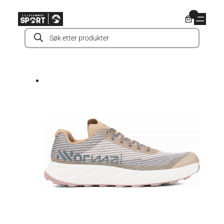
Hopp
0
til
Products
innhold
search