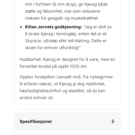
mm i forfoten (6 mm drop), gir Kjerag både
støtte og følsomhet, noe som reduserer
risikoen for gnagsår og muskeltrøtthet.
Kilian Jornets godkjenning:
“Jeg er stolt av
å bruke Kjerag i terrengløp, enten det er et
Skyrace, ultraløp eller lett klatring. Dette er
skoen for enhver utfordring!”
Holdbarhet: Kjerag er designet for å vare, med en
forventet levetid på opptil 1000 km.
Opplev forskjellen! Uansett nivå, fra nybegynner
til erfaren utøver, vil Kjerag gi deg reaktivitet,
høyhastighetskomfort og stabilitet, så du kan
erobre enhver sti.
Spesifikasjoner