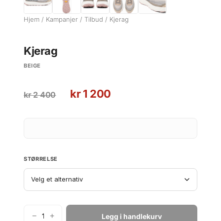
Hjem
/
Kampanjer
/
Tilbud
/ Kjerag
Kjerag
BEIGE
O
N
kr
1 200
kr
2 400
p
å
p
v
r
æ
i
r
n
e
STØRRELSE
n
n
e
d
l
e
i
p
g
r
−
+
Legg i handlekurv
N