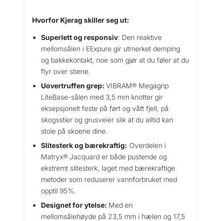
Hvorfor Kjerag skiller seg ut:
Superlett og responsiv
: Den reaktive
mellomsålen i EExpure gir utmerket demping
og bakkekontakt, noe som gjør at du føler at du
flyr over stiene.
Uovertruffen grep:
VIBRAM® Megagrip
LiteBase-sålen med 3,5 mm knotter gir
eksepsjonelt feste på ført og vått fjell, på
skogsstier og grusveier slik at du alltid kan
stole på skoene dine.
Slitesterk og bærekraftig:
Overdelen i
Matryx® Jacquard er både pustende og
ekstremt slitesterk, laget med bærekraftige
metoder som reduserer vannforbruket med
opptil 95%.
Designet for ytelse:
Med en
mellomsålehøyde på 23,5 mm i hælen og 17,5