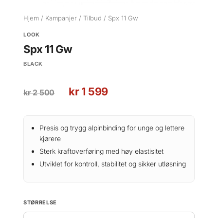
Hjem
/
Kampanjer
/
Tilbud
/ Spx 11 Gw
LOOK
Spx 11 Gw
BLACK
O
N
kr
1 599
kr
2 500
p
å
p
v
r
æ
Presis og trygg alpinbinding for unge og lettere
i
r
kjørere
n
e
Sterk kraftoverføring med høy elastisitet
n
n
Utviklet for kontroll, stabilitet og sikker utløsning
e
d
l
e
i
p
STØRRELSE
g
r