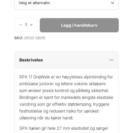
p
i
r
s
i
e
s
r
−
+
Legg i handlekurv
L
v
:
o
a
k
SKU:
29120-28019
o
r
r
k
:
S
k
1
p
Beskrivelse
r
5
x
9
1
SPX 11 GripWalk er en høyytelses alpinbinding for
2
9
1
ambisiøse juniorer og lettere voksne skiløpere
5
.
G
som ønsker presis kontroll og pålitelig sikkerhet.
w
0
Bindingen er kjent for markedets lengste elastiske
a
0
vandring som gir effektiv støtdemping, tryggere
n
.
fastholdelse og redusert risiko for uønsket
t
utløsning når du kjører hardt.
a
l
SPX hælen gir hele 27 mm elastisitet og sørger
l