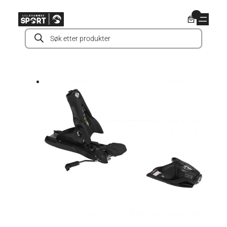
Hopp
0
til
Products
innhold
search