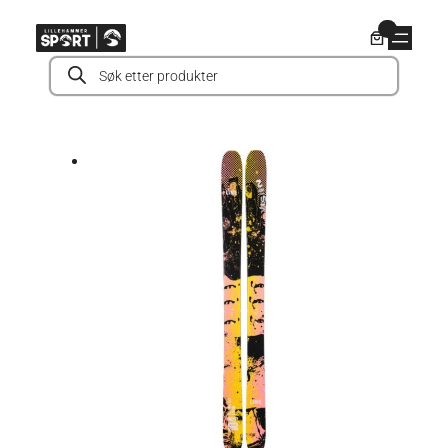
Hopp
0
til
Products
innhold
search