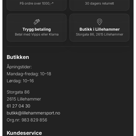
På ordre over 1000,-*
30 dagers returrett
Trygg betaling
Butikk i Lillehammer
Betal med Vipps eller Klarna
Storgata 86, 2615 Lillehammer
Butikken
Åpningstider:
Mandag–fredag: 10–18
Lørdag: 10–16
Storgata 86
2615 Lillehammer
61 27 04 30
butikk@lillehammersport.no
Org.nr: 983 829 856
Kundeservice