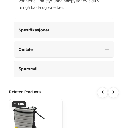
vanntette – så styr unna sølepytter hvis du vil
unngå kalde og våte tær.
Spesifikasjoner
Omtaler
Spørsmål
Related Products