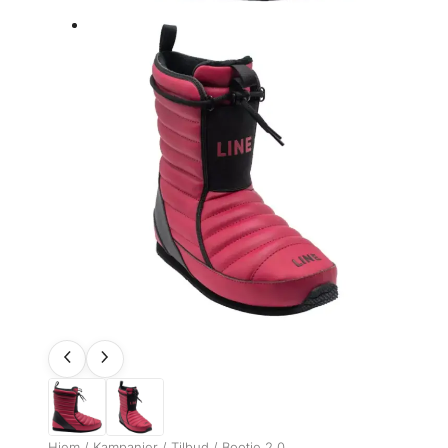
Hjem
/
Kampanjer
/
Tilbud
/ Bootie 2.0