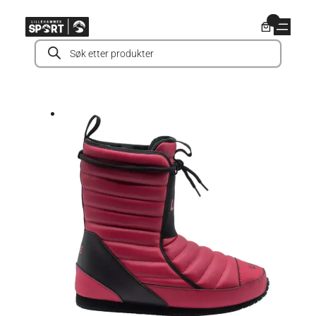
Hopp
0
til
Products
innhold
search