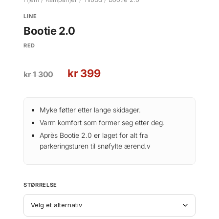
LINE
Bootie 2.0
RED
O
N
kr
399
kr
1 300
p
å
p
v
r
æ
Myke føtter etter lange skidager.
i
r
Varm komfort som former seg etter deg.
n
e
Après Bootie 2.0 er laget for alt fra
n
n
parkeringsturen til snøfylte ærend.v
e
d
l
e
i
p
STØRRELSE
g
r
p
i
r
s