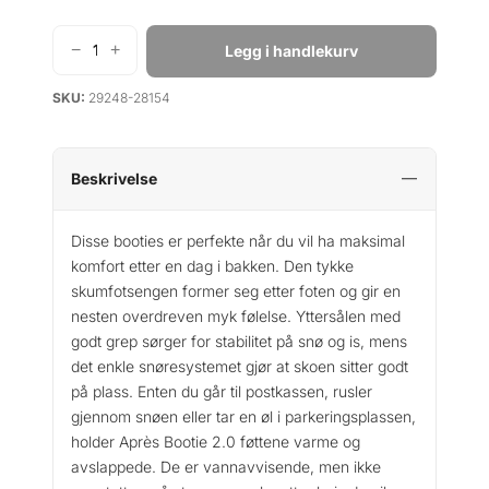
i
e
s
r
−
+
Legg i handlekurv
L
v
:
i
a
k
SKU:
29248-28154
n
r
r
e
:
B
k
3
o
Beskrivelse
r
9
o
9
t
Disse booties er perfekte når du vil ha maksimal
1
.
i
komfort etter en dag i bakken. Den tykke
3
e
skumfotsengen former seg etter foten og gir en
2
0
nesten overdreven myk følelse. Yttersålen med
.
0
godt grep sørger for stabilitet på snø og is, mens
0
.
det enkle snøresystemet gjør at skoen sitter godt
a
på plass. Enten du går til postkassen, rusler
n
t
gjennom snøen eller tar en øl i parkeringsplassen,
a
holder Après Bootie 2.0 føttene varme og
l
avslappede. De er vannavvisende, men ikke
l