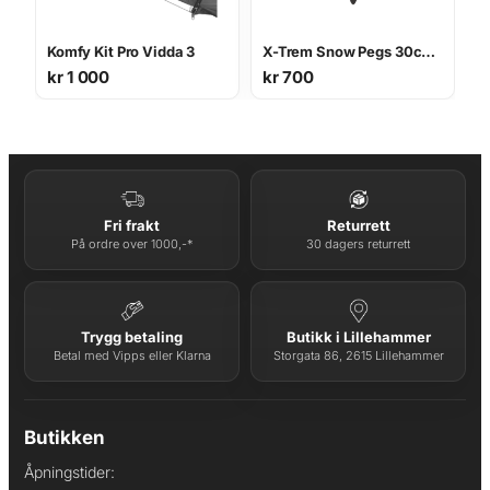
Komfy Kit Pro Vidda 3
X-Trem Snow Pegs 30cm, 6pcs
kr
1 000
kr
700
Fri frakt
Returrett
På ordre over 1000,-*
30 dagers returrett
Trygg betaling
Butikk i Lillehammer
Betal med Vipps eller Klarna
Storgata 86, 2615 Lillehammer
Butikken
Åpningstider: