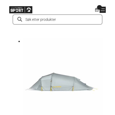
Hopp
0
til
Products
innhold
search