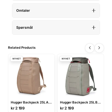
Omtaler
Spørsmål
Related Products
Hugger Backpack 25L AFFOGATO BROWN
Hugger Backpack 25L BASIL GREEN
kr
2 199
kr
2 199