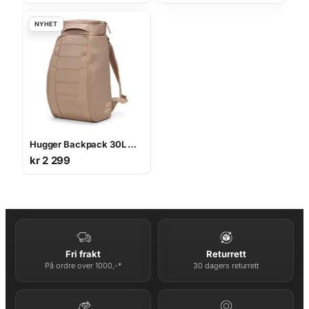
Hugger Backpack 30L AFFOGATO BROWN
kr
2 299
Fri frakt
Returrett
På ordre over 1000,-*
30 dagers returrett