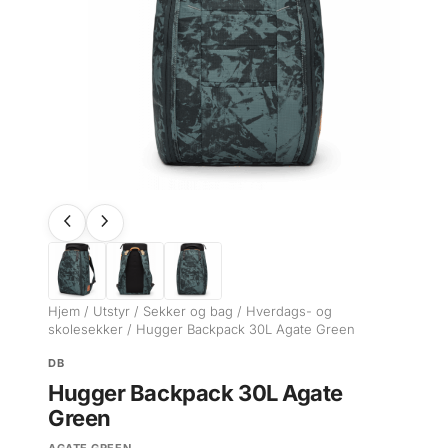
Hjem
/
Utstyr
/
Sekker og bag
/
Hverdags- og
skolesekker
/ Hugger Backpack 30L Agate Green
DB
Hugger Backpack 30L Agate
Green
AGATE GREEN