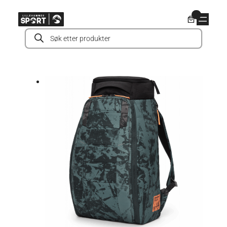
Hopp
0
til
Products
innhold
search