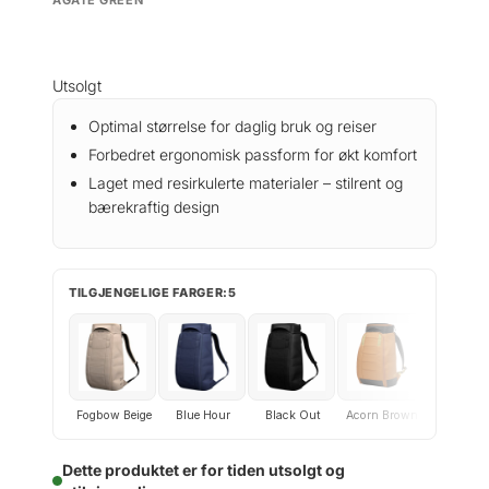
Utsolgt
Optimal størrelse for daglig bruk og reiser
Forbedret ergonomisk passform for økt komfort
Laget med resirkulerte materialer – stilrent og
bærekraftig design
TILGJENGELIGE FARGER:5
Fogbow Beige
Blue Hour
Black Out
Acorn Brown
Charcoal 
Dette produktet er for tiden utsolgt og