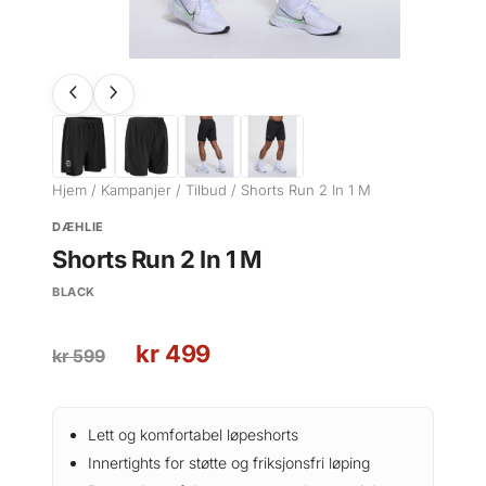
Hjem
/
Kampanjer
/
Tilbud
/ Shorts Run 2 In 1 M
DÆHLIE
Shorts Run 2 In 1 M
BLACK
O
N
kr
499
kr
599
p
å
p
v
r
æ
Lett og komfortabel løpeshorts
i
r
Innertights for støtte og friksjonsfri løping
n
e