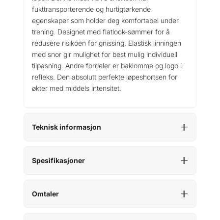
9
fukttransporterende og hurtigtørkende
R
.
egenskaper som holder deg komfortabel under
u
trening. Designet med flatlock-sømmer for å
n
2
redusere risikoen for gnissing. Elastisk linningen
I
med snor gir mulighet for best mulig individuell
n
tilpasning. Andre fordeler er baklomme og logo i
1
refleks. Den absolutt perfekte løpeshortsen for
M
økter med middels intensitet.
a
n
t
Teknisk informasjon
a
l
l
Spesifikasjoner
Omtaler