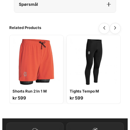
Spørsmål
Related Products
Shorts Run 2 In 1 M
Tights Tempo M
kr
599
kr
599