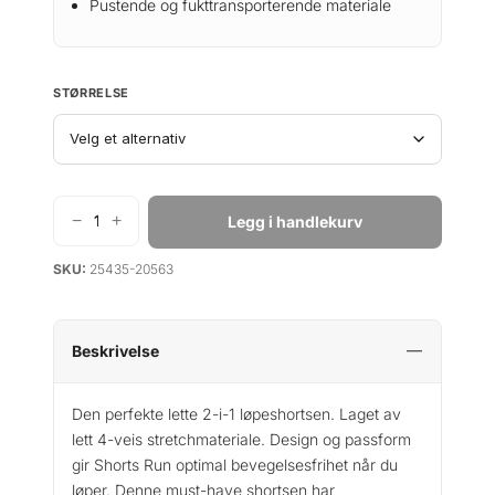
Pustende og fukttransporterende materiale
n
n
e
d
l
e
STØRRELSE
i
p
g
r
p
i
r
s
i
e
−
+
Legg i handlekurv
D
s
r
æ
v
:
SKU:
25435-20563
h
a
k
l
r
r
i
:
e
Beskrivelse
k
4
S
r
9
h
Den perfekte lette 2-i-1 løpeshortsen. Laget av
9
o
lett 4-veis stretchmateriale. Design og passform
5
.
r
gir Shorts Run optimal bevegelsesfrihet når du
9
t
løper. Denne must-have shortsen har
s