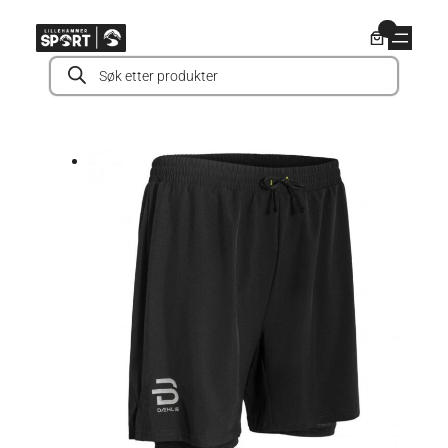
Hopp
0
til
Products
innhold
search