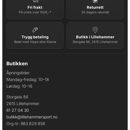
Fri frakt
Returrett
På ordre over 1000,-*
30 dagers returrett
Trygg betaling
Butikk i Lillehammer
Betal med Vipps eller Klarna
Storgata 86, 2615 Lillehammer
Butikken
Åpningstider:
Mandag–fredag: 10–18
Lørdag: 10–16
Storgata 86
2615 Lillehammer
61 27 04 30
butikk@lillehammersport.no
Org.nr: 983 829 856