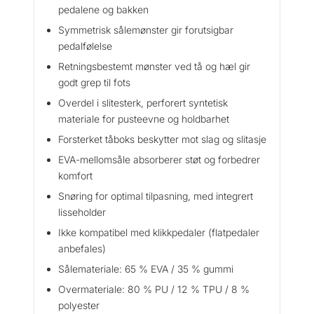
k
pedalene og bakken
o
Symmetrisk sålemønster gir forutsigbar
a
pedalfølelse
n
t
Retningsbestemt mønster ved tå og hæl gir
a
godt grep til fots
l
Overdel i slitesterk, perforert syntetisk
l
materiale for pusteevne og holdbarhet
Forsterket tåboks beskytter mot slag og slitasje
EVA-mellomsåle absorberer støt og forbedrer
komfort
Snøring for optimal tilpasning, med integrert
lisseholder
Ikke kompatibel med klikkpedaler (flatpedaler
anbefales)
Sålemateriale: 65 % EVA / 35 % gummi
Overmateriale: 80 % PU / 12 % TPU / 8 %
polyester