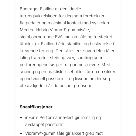
r
r
e
Bontrager Flatline er den ideelle
:
r
terrengsykkelskoen for deg som foretrekker
k
1
F
flatpedaler og maksimal kontakt med sykkelen.
l
r
1
Med en klebrig Vibram®-gummisåle,
a
9
støtabsorberende EVA-mellomsåle og forsterket
t
1
9
tåboks, gir Flatline både stabilitet og beskyttelse i
l
4
.
krevende terreng. Den slitesterke overdelen tåler
i
9
n
juling fra røtter, stein og vær, samtidig som
9
e
perforeringene sørger for god pusteevne. Med
.
M
snøring og en praktisk lisseholder får du en sikker
T
og individuell passform – og lissene holder seg
B
ute av kjedet når du pusher grensene.
S
y
k
Spesifikasjoner
k
inForm Performance-lest gir romslig og
e
l
avslappet passform
s
Vibram®-gummisåle gir sikkert grep mot