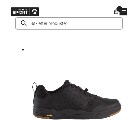
Hopp
0
til
Products
innhold
search