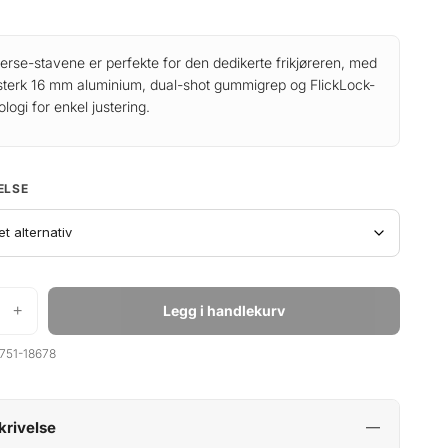
p
å
p
v
r
æ
erse-stavene er perfekte for den dedikerte frikjøreren, med
esterk 16 mm aluminium, dual-shot gummigrep og FlickLock-
i
r
ologi for enkel justering.
n
e
n
n
e
d
ELSE
l
e
i
p
g
r
p
i
+
Legg i handlekurv
r
s
751-18678
i
e
s
r
v
:
krivelse