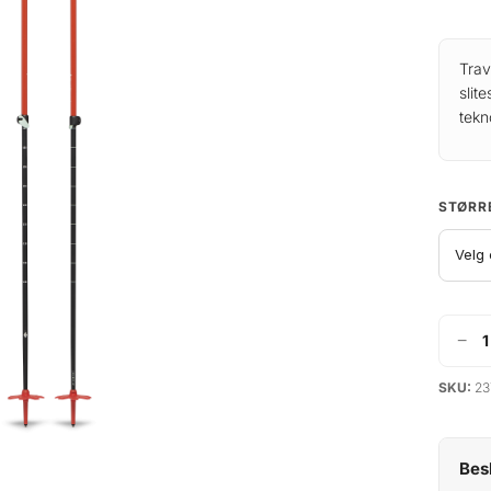
Trav
slit
tekn
STØRR
−
B
l
SKU:
23
a
c
k
Bes
D