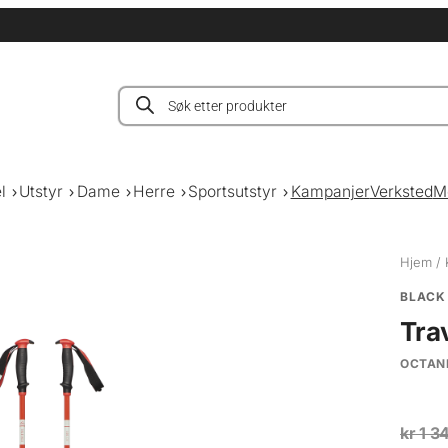
Products
search
l
Utstyr
Dame
Herre
Sportsutstyr
Kampanjer
Verksted
M
Hjem
/
BLACK
Tra
OCTAN
kr
1 3