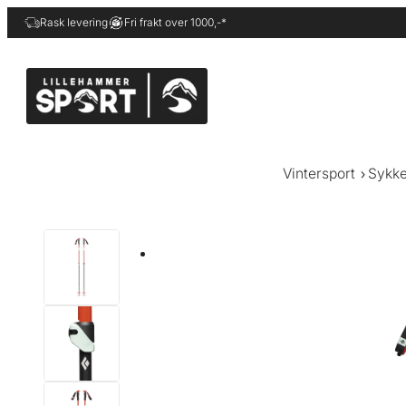
Hopp
Rask levering
Fri frakt over 1000,-*
til
innhold
Vintersport
Sykke