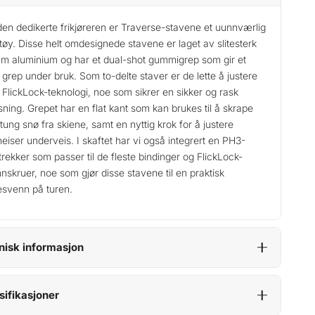
a
k
r
r
den dedikerte frikjøreren er Traverse-stavene et uunnværlig
tøy. Disse helt omdesignede stavene er laget av slitesterk
:
m aluminium og har et dual-shot gummigrep som gir et
k
9
 grep under bruk. Som to-delte staver er de lette å justere
r
9
FlickLock-teknologi, noe som sikrer en sikker og rask
asning. Grepet har en flat kant som kan brukes til å skrape
9
 tung snø fra skiene, samt en nyttig krok for å justere
1
.
eiser underveis. I skaftet har vi også integrert en PH3-
3
trekker som passer til de fleste bindinger og FlickLock-
4
nskruer, noe som gjør disse stavene til en praktisk
esvenn på turen.
9
.
nisk informasjon
sifikasjoner