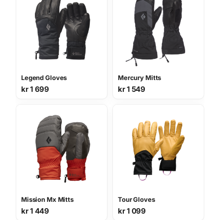
Legend Gloves
Mercury Mitts
kr
1 699
kr
1 549
Mission Mx Mitts
Tour Gloves
kr
1 449
kr
1 099