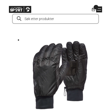
Hopp
0
til
Products
innhold
search