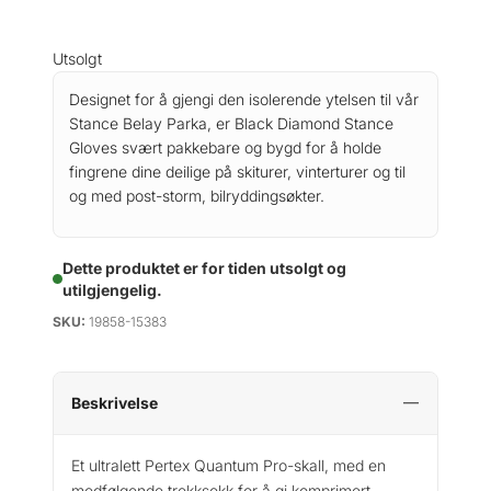
Utsolgt
Designet for å gjengi den isolerende ytelsen til vår
Stance Belay Parka, er Black Diamond Stance
Gloves svært pakkebare og bygd for å holde
fingrene dine deilige på skiturer, vinterturer og til
og med post-storm, bilryddingsøkter.
Dette produktet er for tiden utsolgt og
utilgjengelig.
SKU:
19858-15383
Beskrivelse
Et ultralett Pertex Quantum Pro-skall, med en
medfølgende trekksekk for å gi komprimert