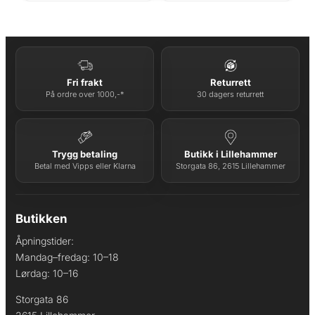
Fri frakt
Returrett
På ordre over 1000,-*
30 dagers returrett
Trygg betaling
Butikk i Lillehammer
Betal med Vipps eller Klarna
Storgata 86, 2615 Lillehammer
Butikken
Åpningstider:
Mandag–fredag: 10–18
Lørdag: 10–16
Storgata 86