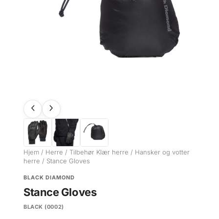
Hjem
/
Herre
/
Tilbehør Klær herre
/
Hansker og votter
herre
/ Stance Gloves
BLACK DIAMOND
Stance Gloves
BLACK (0002)