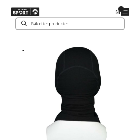
Hopp
0
til
Products
innhold
search