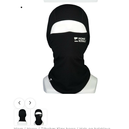
Hjem
/
Herre
/
Tilbehør Klær herre
/
Hals og balaklava