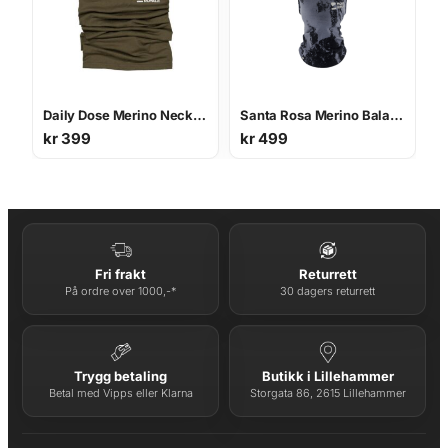
Daily Dose Merino Neckwarmer
Santa Rosa Merino Balaclava
kr
399
kr
499
Fri frakt
Returrett
På ordre over 1000,-*
30 dagers returrett
Trygg betaling
Butikk i Lillehammer
Betal med Vipps eller Klarna
Storgata 86, 2615 Lillehammer