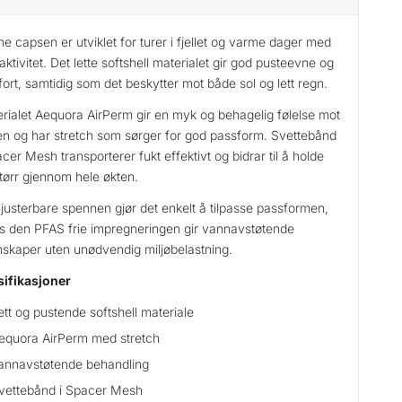
e capsen er utviklet for turer i fjellet og varme dager med
aktivitet. Det lette softshell materialet gir god pusteevne og
ort, samtidig som det beskytter mot både sol og lett regn.
rialet Aequora AirPerm gir en myk og behagelig følelse mot
n og har stretch som sørger for god passform. Svettebånd
acer Mesh transporterer fukt effektivt og bidrar til å holde
tørr gjennom hele økten.
justerbare spennen gjør det enkelt å tilpasse passformen,
 den PFAS frie impregneringen gir vannavstøtende
skaper uten unødvendig miljøbelastning.
ifikasjoner
ett og pustende softshell materiale
equora AirPerm med stretch
annavstøtende behandling
vettebånd i Spacer Mesh