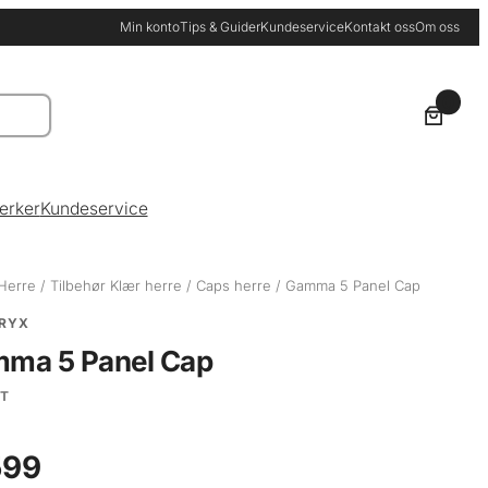
Min konto
Tips & Guider
Kundeservice
Kontakt oss
Om oss
0
erker
Kundeservice
Herre
/
Tilbehør Klær herre
/
Caps herre
/ Gamma 5 Panel Cap
RYX
ma 5 Panel Cap
AT
99