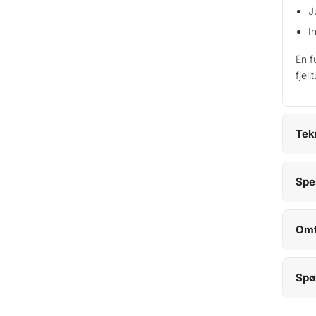
t
J
a
I
l
l
En f
fjel
Tek
Spe
Omt
Spø