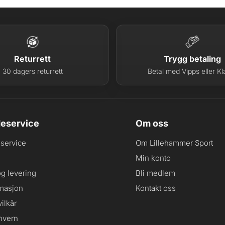
Returrett
Trygg betaling
30 dagers returrett
Betal med Vipps eller Kl
eservice
Om oss
service
Om Lillehammer Sport
Min konto
og levering
Bli medlem
masjon
Kontakt oss
ilkår
nvern