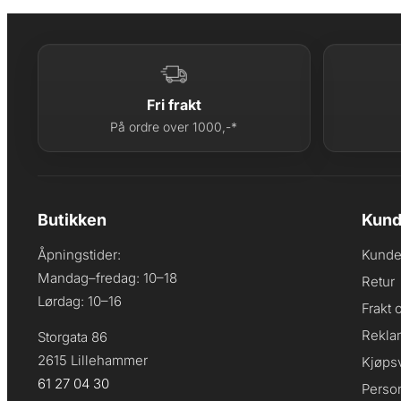
Fri frakt
På ordre over 1000,-*
Butikken
Kund
Åpningstider:
Kunde
Mandag–fredag: 10–18
Retur
Lørdag: 10–16
Frakt 
Rekla
Storgata 86
2615 Lillehammer
Kjøpsv
61 27 04 30
Perso