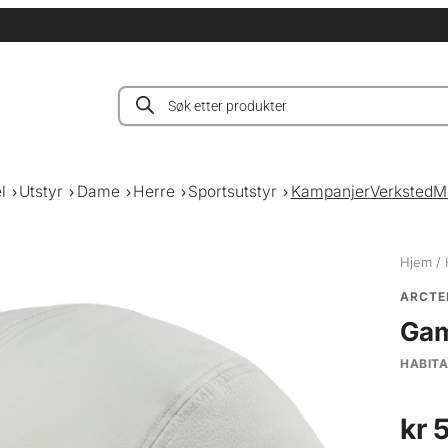
Products
search
l
Utstyr
Dame
Herre
Sportsutstyr
Kampanjer
Verksted
M
Hjem
/
ARCTE
Gam
HABIT
kr
5