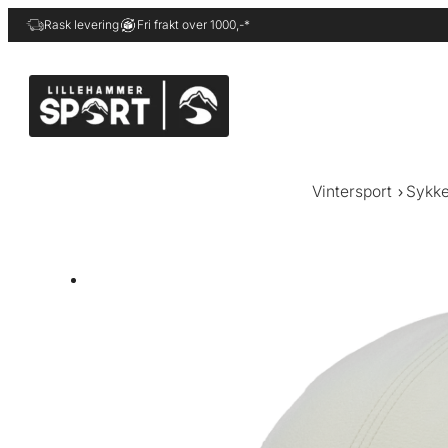
Hopp
Rask levering
Fri frakt over 1000,-*
til
innhold
Vintersport
Sykke