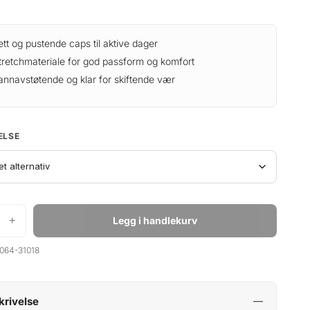
ett og pustende caps til aktive dager
tretchmateriale for god passform og komfort
annavstøtende og klar for skiftende vær
ELSE
+
Legg i handlekurv
064-31018
krivelse