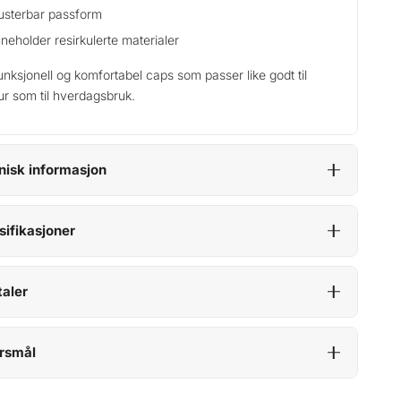
usterbar passform
nneholder resirkulerte materialer
unksjonell og komfortabel caps som passer like godt til
ltur som til hverdagsbruk.
nisk informasjon
sifikasjoner
aler
rsmål