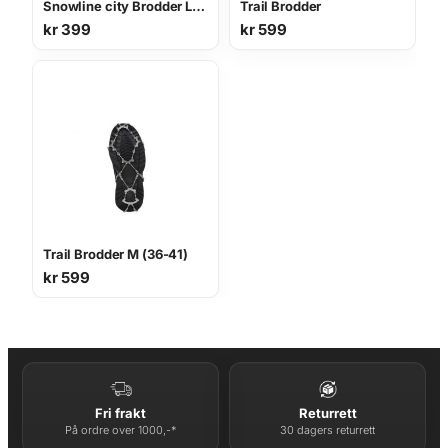
Snowline city Brodder L(40-44)
Trail Brodder
kr
399
kr
599
Trail Brodder M (36-41)
kr
599
Fri frakt
Returrett
På ordre over 1000,-*
30 dagers returrett