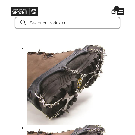
Hopp
0
til
Products
innhold
search