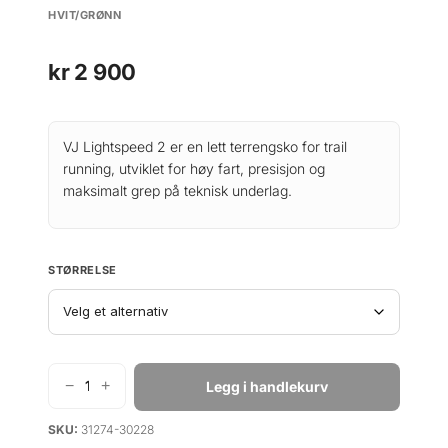
HVIT/GRØNN
kr
2 900
VJ Lightspeed 2 er en lett terrengsko for trail
running, utviklet for høy fart, presisjon og
maksimalt grep på teknisk underlag.
STØRRELSE
−
+
Legg i handlekurv
V
J
SKU:
31274-30228
S