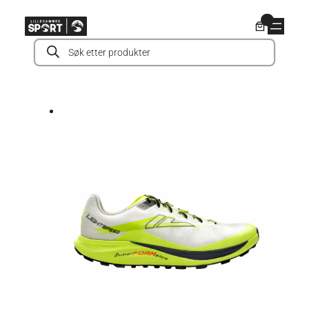
Hopp
0
til
Products
innhold
search