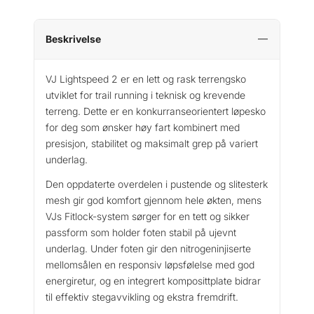
a
r
v
Beskrivelse
a
L
VJ Lightspeed 2 er en lett og rask terrengsko
i
utviklet for trail running i teknisk og krevende
g
terreng. Dette er en konkurranseorientert løpesko
h
for deg som ønsker høy fart kombinert med
t
presisjon, stabilitet og maksimalt grep på variert
s
underlag.
p
e
Den oppdaterte overdelen i pustende og slitesterk
e
mesh gir god komfort gjennom hele økten, mens
d
VJs Fitlock-system sørger for en tett og sikker
2
passform som holder foten stabil på ujevnt
a
underlag. Under foten gir den nitrogeninjiserte
n
mellomsålen en responsiv løpsfølelse med god
t
energiretur, og en integrert komposittplate bidrar
a
til effektiv stegavvikling og ekstra fremdrift.
l