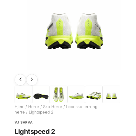
Hjem
/
Herre
/
Sko Herre
/
Løpesko terreng
herre
/ Lightspeed 2
VJ SARVA
Lightspeed 2