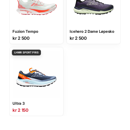
Fuzion Tempo
Icehero 2 Dame Løpesko
kr
2 500
kr
2 500
Ultra 3
kr
2 150