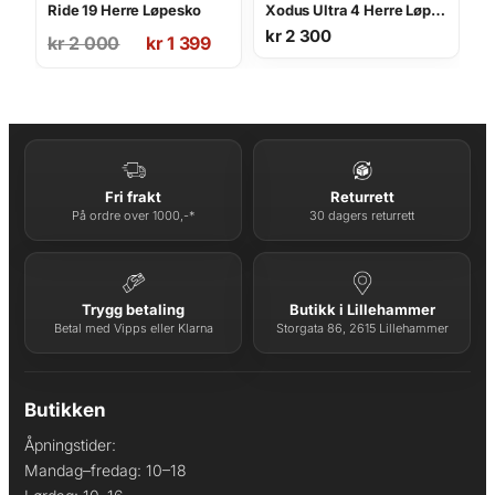
Ride 19 Herre Løpesko
Xodus Ultra 4 Herre Løpesko
Opprinnelig
Nåværende
kr
2 300
kr
2 000
kr
1 399
pris
pris
var:
er:
kr 2
kr 1
000.
399.
Fri frakt
Returrett
På ordre over 1000,-*
30 dagers returrett
Trygg betaling
Butikk i Lillehammer
Betal med Vipps eller Klarna
Storgata 86, 2615 Lillehammer
Butikken
Åpningstider:
Mandag–fredag: 10–18