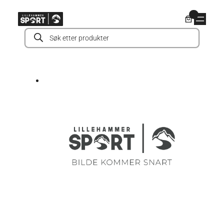
Hopp
0
til
Products
innhold
search