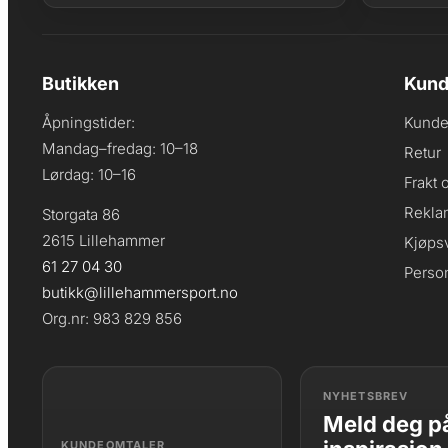
Butikken
Kund
Åpningstider:
Kunde
Mandag–fredag: 10–18
Retur
Lørdag: 10–16
Frakt 
Rekla
Storgata 86
2615 Lillehammer
Kjøpsv
61 27 04 30
Perso
butikk@lillehammersport.no
Org.nr: 983 829 856
NYHETSBREV
Meld deg på
KUNDEOMTALER