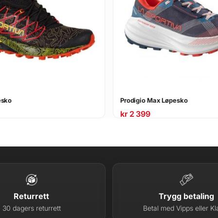
esko
Prodigio Max Løpesko
kr
2 399
Returrett
Trygg betaling
30 dagers returrett
Betal med Vipps eller Kl