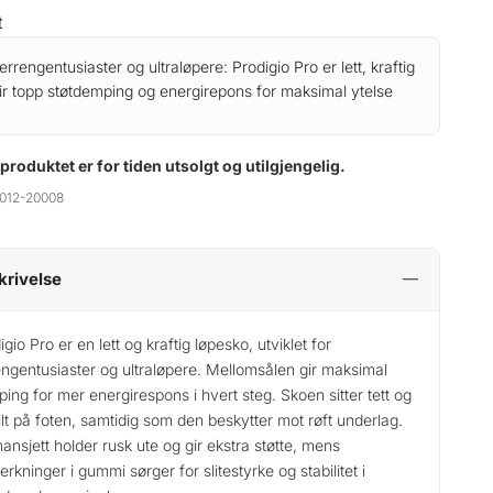
t
terrengentusiaster og ultraløpere: Prodigio Pro er lett, kraftig
ir topp støtdemping og energirepons for maksimal ytelse
 produktet er for tiden utsolgt og utilgjengelig.
012-20008
krivelse
igio Pro er en lett og kraftig løpesko, utviklet for
engentusiaster og ultraløpere. Mellomsålen gir maksimal
ing for mer energirespons i hvert steg. Skoen sitter tett og
ilt på foten, samtidig som den beskytter mot røft underlag.
ansjett holder rusk ute og gir ekstra støtte, mens
terkninger i gummi sørger for slitestyrke og stabilitet i