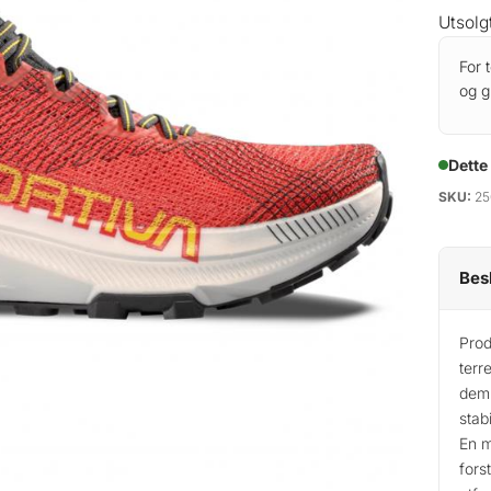
Utsolg
For 
og g
Dette
SKU:
25
Bes
Prod
terr
demp
stab
En m
fors