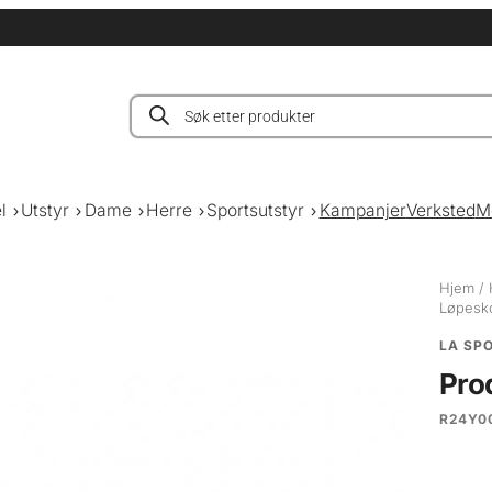
Products
search
l
Utstyr
Dame
Herre
Sportsutstyr
Kampanjer
Verksted
M
Hjem
/
Løpesk
LA SP
Pro
R24Y0