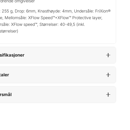
rdrende omgivelser
: 255 g, Drop: 6mm, Knasthøyde: 4mm, Undersåle: FriXion®
e, Mellomsåle: XFlow Speed™+XFlow™ Protective layer,
rsåle: XFlow speed™, Størrelser: 40-49,5 (inkl.
størrelser)
sifikasjoner
aler
rsmål