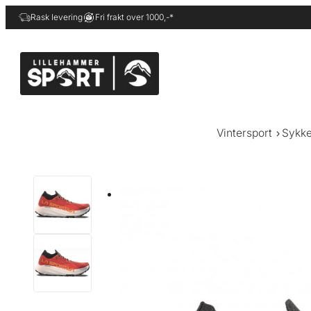
Hopp
Rask levering
Fri frakt over 1000,-*
til
innhold
Vintersport
Sykke