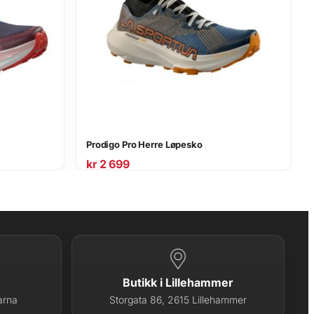
Prodigo Pro Herre Løpesko
kr
2 699
Butikk i Lillehammer
arna
Storgata 86, 2615 Lillehammer