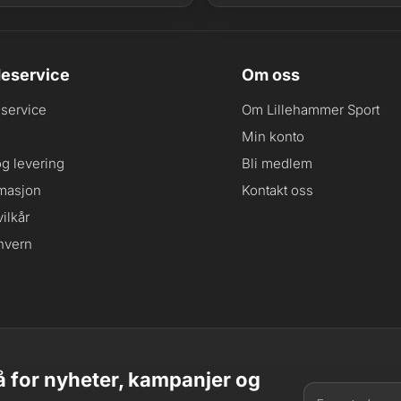
eservice
Om oss
service
Om Lillehammer Sport
Min konto
og levering
Bli medlem
masjon
Kontakt oss
ilkår
nvern
 for nyheter, kampanjer og