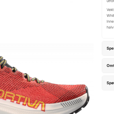
utfo
Vekt
Whit
Inne
halv
Spe
Omt
Spø