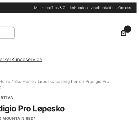
Min konto
Tips & Guider
Kundeservice
Kontakt oss
Om oss
0
erker
Kundeservice
Herre
/
Sko Herre
/
Løpesko terreng herre
/ Prodigio Pro
o
ORTIVA
digio Pro Løpesko
0 MOUNTAIN RED/