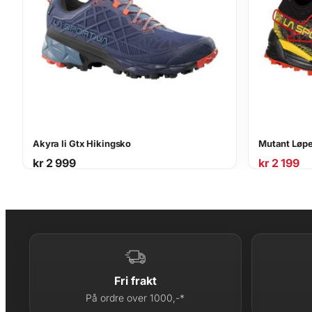
Akyra Ii Gtx Hikingsko
Mutant Løp
kr
2 999
kr
2 199
Fri frakt
På ordre over 1000,-*