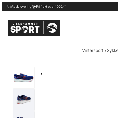
Hopp
Rask levering
Fri frakt over 1000,-*
til
innhold
Vintersport
Sykke