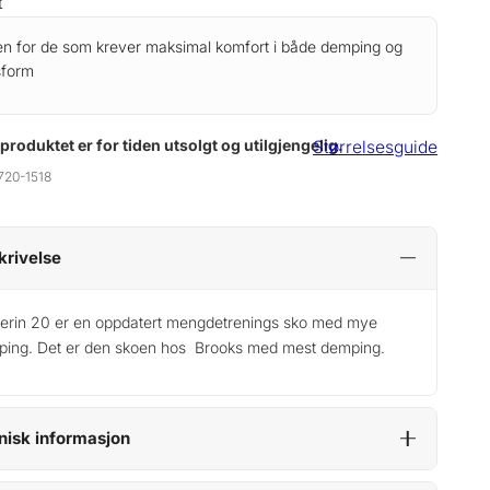
t
n for de som krever maksimal komfort i både demping og
sform
 produktet er for tiden utsolgt og utilgjengelig.
Størrelsesguide
720-1518
krivelse
erin 20 er en oppdatert mengdetrenings sko med mye
ing. Det er den skoen hos Brooks med mest demping.
nisk informasjon