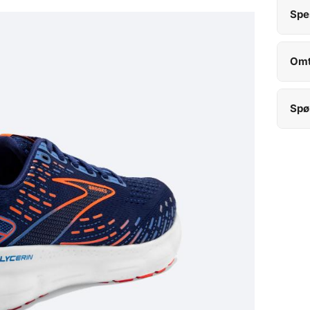
Spe
Omt
Spø