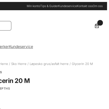
Min konto
Tips & Guider
Kundeservice
Kontakt oss
Om oss
0
erker
Kundeservice
Herre
/
Sko Herre
/
Løpesko grus/asfalt herre
/ Glycerin 20 M
S
cerin 20 M
DEPTHS