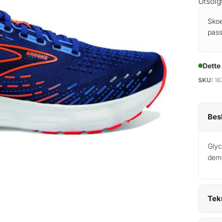
Utsolg
Skoe
pas
Dette
SKU:
16
Bes
Glyc
demp
Tek