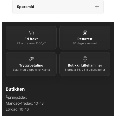
Spørsmål
Fri frakt
Returrett
På ordre over 1000,-*
30 dagers returrett
Trygg betaling
Butikk i Lillehammer
Betal med Vipps eller Klarna
Storgata 86, 2615 Lillehammer
Butikken
Åpningstider:
Mandag–fredag: 10–18
Lørdag: 10–16