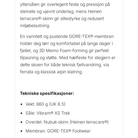
yttersålen gir overlegent feste og presisjon på
d
e
steinete og ujevnt underlag, mens Heinen
I
terracare®-skinn gir slitestyrke og redusert
i
miljøbelastning.
H
En vanntett og pustende GORE-TEX®-membran
i
holder deg tørr og komfortabel på lange dager i
g
fjellet, og 3D Memo Foam-forming gir perfekt
h
tilpasning og støtte. Med hælfeste for stegjern er
G
dette skoen for både teknisk fjellvandring, via
t
ferrata og klassisk alpin klatring.
x
M
e
n
Tekniske spesifikasjoner:
F
Vekt: 660 g (UK 8.5)
j
e
Såle: Vibram® XS Trek
l
Overdel: Nubuk-skinn (Heinen terracare®)
l
Membran: GORE-TEX® Footwear
s