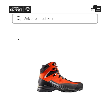
Hopp
0
til
Products
innhold
search