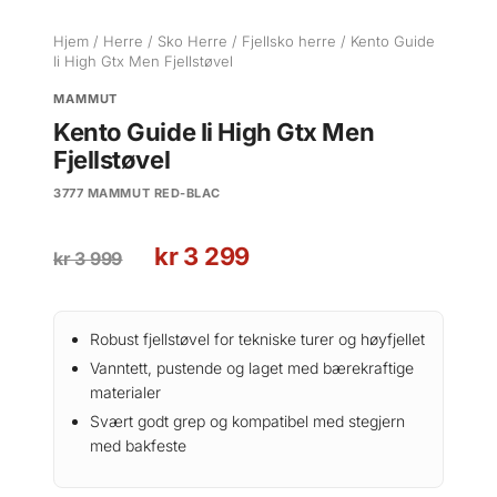
Hjem
/
Herre
/
Sko Herre
/
Fjellsko herre
/ Kento Guide
Ii High Gtx Men Fjellstøvel
MAMMUT
Kento Guide Ii High Gtx Men
Fjellstøvel
3777 MAMMUT RED-BLAC
O
N
kr
3 299
kr
3 999
p
å
p
v
r
æ
Robust fjellstøvel for tekniske turer og høyfjellet
i
r
Vanntett, pustende og laget med bærekraftige
n
e
materialer
n
n
Svært godt grep og kompatibel med stegjern
e
d
med bakfeste
l
e
i
p