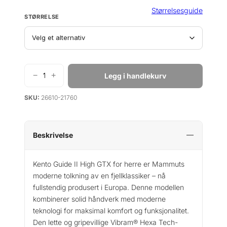
g
r
Størrelsesguide
STØRRELSE
p
i
r
s
i
e
s
r
v
:
−
+
Legg i handlekurv
M
a
k
a
r
r
SKU:
26610-21760
m
:
m
k
3
u
r
2
t
Beskrivelse
9
K
3
9
e
Kento Guide II High GTX for herre er Mammuts
9
.
n
moderne tolkning av en fjellklassiker – nå
t
9
fullstendig produsert i Europa. Denne modellen
o
9
kombinerer solid håndverk med moderne
G
.
teknologi for maksimal komfort og funksjonalitet.
u
Den lette og gripevillige Vibram® Hexa Tech-
i