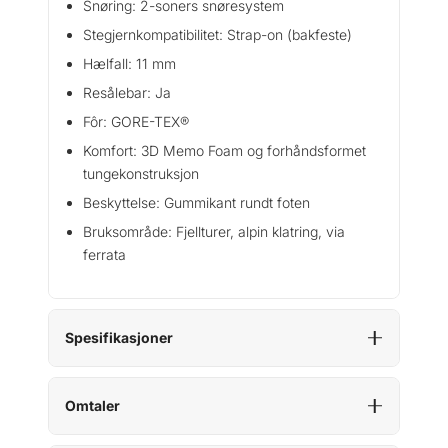
Snøring: 2-soners snøresystem
t
ø
Stegjernkompatibilitet: Strap-on (bakfeste)
v
Hælfall: 11 mm
e
Resålebar: Ja
l
a
Fôr: GORE-TEX®
n
Komfort: 3D Memo Foam og forhåndsformet
t
tungekonstruksjon
a
Beskyttelse: Gummikant rundt foten
l
l
Bruksområde: Fjellturer, alpin klatring, via
ferrata
Spesifikasjoner
Omtaler