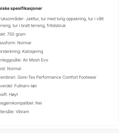
iske spesifikasjoner
ruksområder: Jakttur, tur med tung oppakning, tur i vått
erreng, tur i bratt terreng, fritidsbruk
ekt: 750 gram
assform: Normal
orsterkning: Kalosjering
nnleggssåle: Air Mesh Evo
est: Normal
embran: Gore-Tex Performance Comfort Footwear
verdel: Fullnarv-lær
kaft: Høyt
tegjernkompatibel: Nei
ttersåle: Vibram