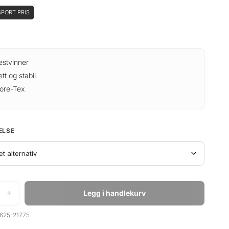
PORT PRIS
estvinner
ett og stabil
ore-Tex
ELSE
+
Legg i handlekurv
625-21775