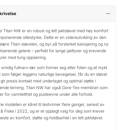
krivelse
pi Titan NW er en robust og lett jaktstøvel med høy komfort
mponerende slitestyrke. Dette er en videreutvikling av den
lære Titan-støvelen, og byr på forsterket kalosjering og ny
iliserende gelenk – perfekt for lange jaktturer og krevende
lturer med tung oppakning.
smidig fullnarv-lær som former seg etter foten og et mykt
t som følger leggens naturlige bevegelser, får du en støvel
gir presis kontakt med underlaget og optimal støtte i
ende terreng. Titan NW har også Gore-Tex-membran som
er for vanntetthet og pusteevne under alle forhold.
e modellen er kåret til testvinner flere ganger, senest av
 & Fiske i 2022, og er et opplagt valg for deg som krever
beste av komfort, støtte og holdbarhet i en lett jaktstøvel.