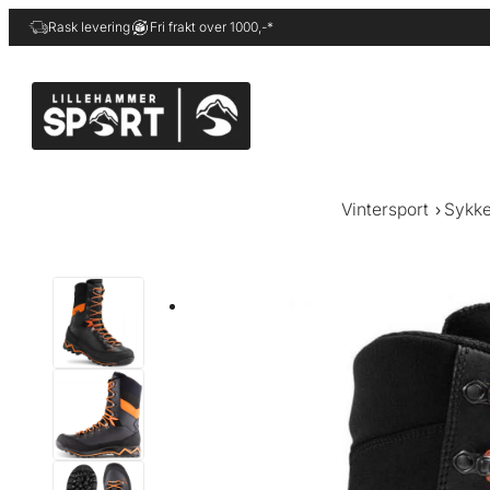
Hopp
Rask levering
Fri frakt over 1000,-*
til
innhold
Vintersport
Sykke