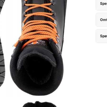
Spe
Omt
Spø