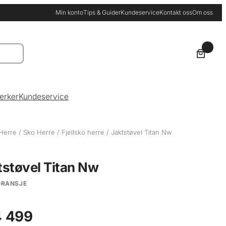
Min konto
Tips & Guider
Kundeservice
Kontakt oss
Om oss
0
erker
Kundeservice
Herre
/
Sko Herre
/
Fjellsko herre
/ Jaktstøvel Titan Nw
tstøvel Titan Nw
ORANSJE
 499