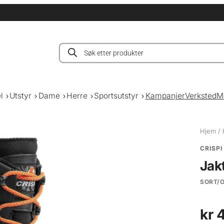
Products
search
l
Utstyr
Dame
Herre
Sportsutstyr
Kampanjer
Verksted
M
Hjem
/
CRISPI
Jak
SORT/
kr
4