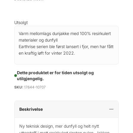
Utsolgt
Varm mellomlags dunjakke med 100% resirkulert
materialer og dunfyll
Earthrise serien ble først lansert i fjor, men har fått
en kraftig løft for vinter 2022.
Dette produktet er for tiden utsolgt og
utilgjengelig.
SKU:
17644-10707
Beskrivelse
Ny teknisk design, mer dunfyll og helt nytt
ytterstoff i matt resirkulert ripstop nylon. Jakken