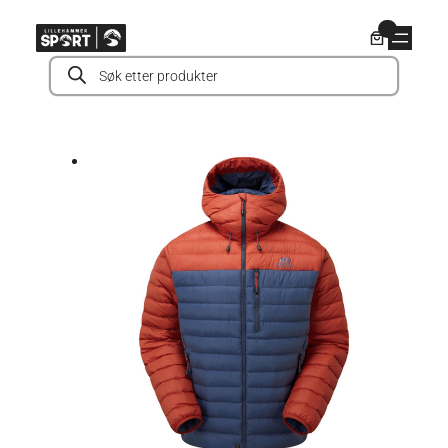
Hopp
0
til
Products
innhold
search