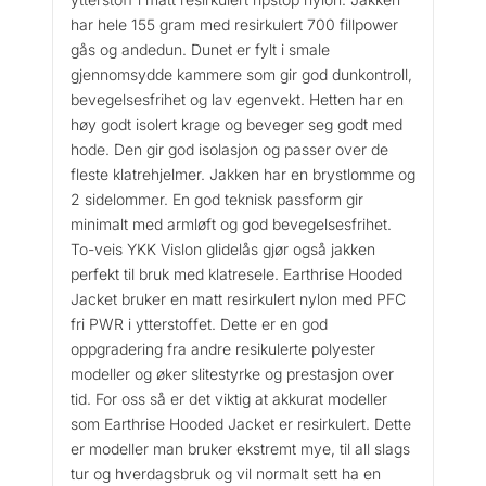
har hele 155 gram med resirkulert 700 fillpower
gås og andedun. Dunet er fylt i smale
gjennomsydde kammere som gir god dunkontroll,
bevegelsesfrihet og lav egenvekt. Hetten har en
høy godt isolert krage og beveger seg godt med
hode. Den gir god isolasjon og passer over de
fleste klatrehjelmer. Jakken har en brystlomme og
2 sidelommer. En god teknisk passform gir
minimalt med armløft og god bevegelsesfrihet.
To-veis YKK Vislon glidelås gjør også jakken
perfekt til bruk med klatresele. Earthrise Hooded
Jacket bruker en matt resirkulert nylon med PFC
fri PWR i ytterstoffet. Dette er en god
oppgradering fra andre resikulerte polyester
modeller og øker slitestyrke og prestasjon over
tid. For oss så er det viktig at akkurat modeller
som Earthrise Hooded Jacket er resirkulert. Dette
er modeller man bruker ekstremt mye, til all slags
tur og hverdagsbruk og vil normalt sett ha en