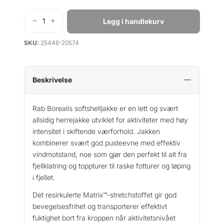
−
+
Legg i handlekurv
R
a
SKU:
25446-20574
b
B
o
r
Beskrivelse
e
a
Rab Borealis softshelljakke er en lett og svært
l
allsidig herrejakke utviklet for aktiviteter med høy
i
intensitet i skiftende værforhold. Jakken
s
kombinerer svært god pusteevne med effektiv
H
vindmotstand, noe som gjør den perfekt til alt fra
o
fjellklatring og toppturer til raske fotturer og løping
o
i fjellet.
d
y
Det resirkulerte Matrix™-stretchstoffet gir god
a
bevegelsesfrihet og transporterer effektivt
n
fuktighet bort fra kroppen når aktivitetsnivået
t