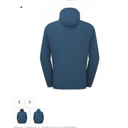
Hjem
/
Herre
/
Jakker og overdeler