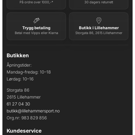
På ordre over 1000,-*
30 dagers returrett
Trygg betaling
Butikk i Lillehammer
Betal med Vipps eller Klarna
Storgata 86, 2615 Lillehammer
Butikken
Åpningstider:
Mandag–fredag: 10–18
Lørdag: 10–16
Storgata 86
2615 Lillehammer
61 27 04 30
butikk@lillehammersport.no
Org.nr: 983 829 856
Kundeservice