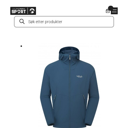
Hopp
0
til
Products
innhold
search