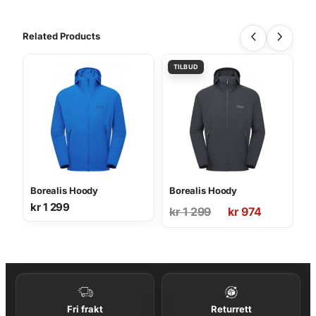
Related Products
Borealis Hoody
Borealis Hoody
kr
1 299
Opprinnelig
Nåværende
kr
1 299
kr
974
pris
pris
var:
er:
kr 1
kr 974.
299.
Fri frakt
Returrett