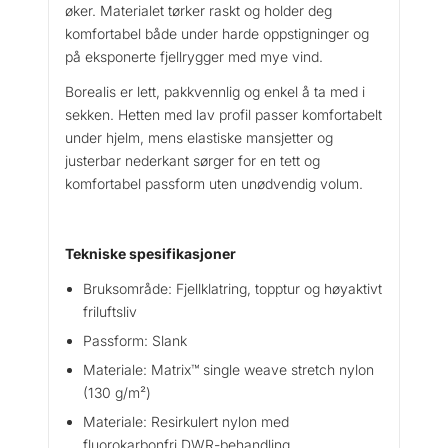
øker. Materialet tørker raskt og holder deg
a
komfortabel både under harde oppstigninger og
l
på eksponerte fjellrygger med mye vind.
l
Borealis er lett, pakkvennlig og enkel å ta med i
sekken. Hetten med lav profil passer komfortabelt
under hjelm, mens elastiske mansjetter og
justerbar nederkant sørger for en tett og
komfortabel passform uten unødvendig volum.
Tekniske spesifikasjoner
Bruksområde: Fjellklatring, topptur og høyaktivt
friluftsliv
Passform: Slank
Materiale: Matrix™ single weave stretch nylon
(130 g/m²)
Materiale: Resirkulert nylon med
fluorokarbonfri DWR-behandling