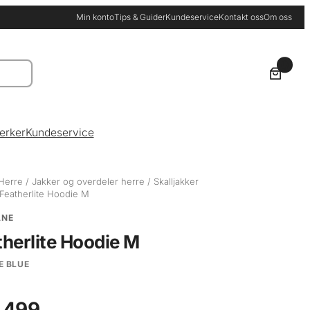
Min konto
Tips & Guider
Kundeservice
Kontakt oss
Om oss
0
erker
Kundeservice
Herre
/
Jakker og overdeler herre
/
Skalljakker
Featherlite Hoodie M
ANE
therlite Hoodie M
E BLUE
 499