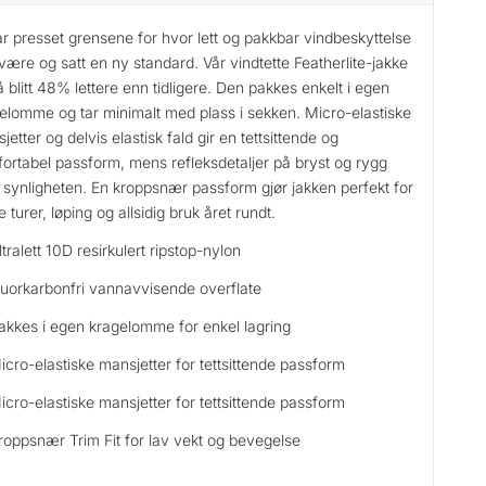
ar presset grensene for hvor lett og pakkbar vindbeskyttelse
være og satt en ny standard. Vår vindtette Featherlite-jakke
å blitt 48% lettere enn tidligere. Den pakkes enkelt i egen
elomme og tar minimalt med plass i sekken. Micro-elastiske
jetter og delvis elastisk fald gir en tettsittende og
ortabel passform, mens refleksdetaljer på bryst og rygg
 synligheten. En kroppsnær passform gjør jakken perfekt for
e turer, løping og allsidig bruk året rundt.
ltralett 10D resirkulert ripstop-nylon
luorkarbonfri vannavvisende overflate
akkes i egen kragelomme for enkel lagring
icro-elastiske mansjetter for tettsittende passform
icro-elastiske mansjetter for tettsittende passform
roppsnær Trim Fit for lav vekt og bevegelse