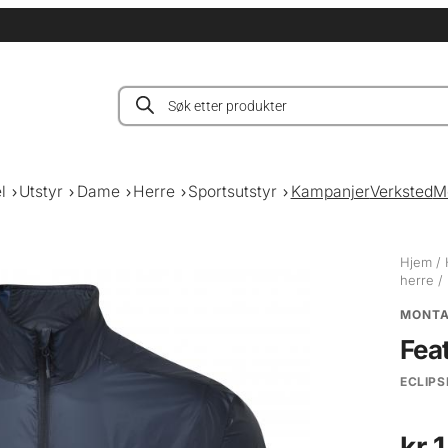
Products
search
l
Utstyr
Dame
Herre
Sportsutstyr
Kampanjer
Verksted
M
Hjem
/
herre
/ 
MONT
Fea
ECLIPS
kr
1