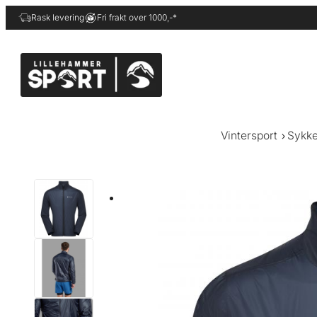
Hopp
Rask levering
Fri frakt over 1000,-*
til
innhold
Vintersport
Sykke