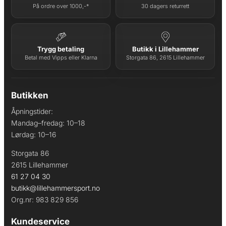
På ordre over 1000,-*
30 dagers returrett
Trygg betaling
Butikk i Lillehammer
Betal med Vipps eller Klarna
Storgata 86, 2615 Lillehammer
Butikken
Åpningstider:
Mandag–fredag: 10–18
Lørdag: 10–16
Storgata 86
2615 Lillehammer
61 27 04 30
butikk@lillehammersport.no
Org.nr: 983 829 856
Kundeservice