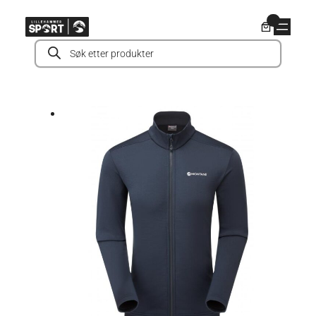
Hopp
0
til
Products
innhold
search