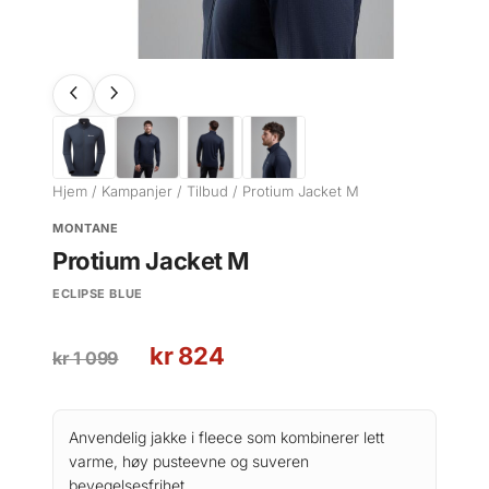
Hjem
/
Kampanjer
/
Tilbud
/ Protium Jacket M
MONTANE
Protium Jacket M
ECLIPSE BLUE
O
N
kr
824
kr
1 099
p
å
p
v
r
æ
Anvendelig jakke i fleece som kombinerer lett
i
r
varme, høy pusteevne og suveren
n
e
bevegelsesfrihet