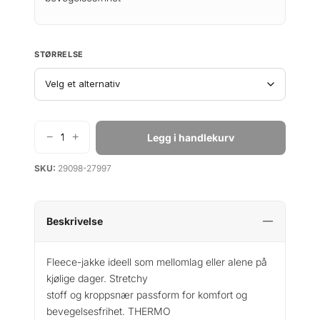
n
n
e
d
l
e
STØRRELSE
i
p
g
r
p
i
r
s
i
e
−
+
Legg i handlekurv
M
s
r
o
v
:
SKU:
29098-27997
n
a
k
t
r
r
a
:
n
Beskrivelse
k
8
e
P
r
2
Fleece-jakke ideell som mellomlag eller alene på
r
4
kjølige dager. Stretchy
o
1
.
stoff og kroppsnær passform for komfort og
t
0
bevegelsesfrihet. THERMO
i