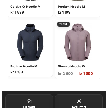
Caldus Xt Hoodie M
Protium Hoodie M
kr
1 899
kr
1 199
Protium Hoodie M
Sirocco Hoodie W
kr
1 199
Opprinnelig
Nåværende
kr
2 699
kr
1 899
pris
pris
var:
er:
kr 2
kr 1
699.
899.
Fri frakt
Returrett