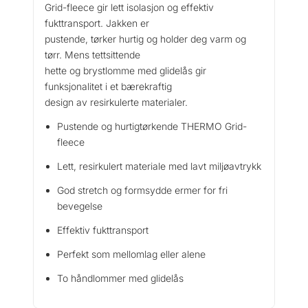
9
Grid-fleece gir lett isolasjon og effektiv
u
9
fukttransport. Jakken er
m
.
pustende, tørker hurtig og holder deg varm og
J
a
tørr. Mens tettsittende
c
hette og brystlomme med glidelås gir
k
funksjonalitet i et bærekraftig
e
design av resirkulerte materialer.
t
Pustende og hurtigtørkende THERMO Grid-
M
fleece
a
n
Lett, resirkulert materiale med lavt miljøavtrykk
t
God stretch og formsydde ermer for fri
a
l
bevegelse
l
Effektiv fukttransport
Perfekt som mellomlag eller alene
To håndlommer med glidelås