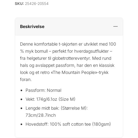
SKU:
25426-20554
b
S
t
a
Beskrivelse
n
c
Denne komfortable t-skjorten er utviklet med 100
e
% myk bomull – perfekt for hverdagsutflukter –
T
fra helgeturer til globetrottereventyr. Med rund
e
hals og avslappet passform, har den en klassisk
c
look og et retro «The Mountain People»-trykk
h
foran.
S
k
Passform: Normal
e
Vekt: 174g/6.1oz (Size M)
t
c
Lengde midt bak: (Størrelse M):
h
73cm/28.7inch
T
Hovedstoff: 100% soft cotton tee (180gsm)
e
e