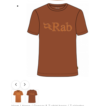
Hjem
/
Herre
/
Genser & T-shirt herre
/
T-skjorter