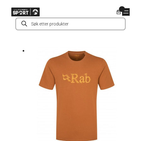
Hopp
0
til
Products
innhold
search