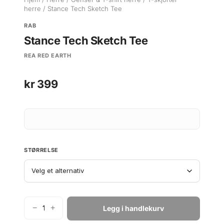
herre
/ Stance Tech Sketch Tee
RAB
Stance Tech Sketch Tee
REA RED EARTH
kr
399
STØRRELSE
−
+
Legg i handlekurv
R
a