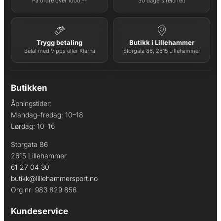
På ordre over 1000,-*
30 dagers returrett
Trygg betaling
Butikk i Lillehammer
Betal med Vipps eller Klarna
Storgata 86, 2615 Lillehammer
Butikken
Åpningstider:
Mandag–fredag: 10–18
Lørdag: 10–16
Storgata 86
2615 Lillehammer
61 27 04 30
butikk@lillehammersport.no
Org.nr: 983 829 856
Kundeservice