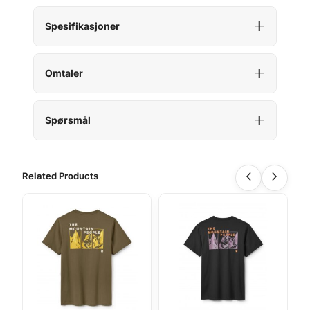
a
n
Spesifikasjoner
t
a
l
Omtaler
l
Spørsmål
Related Products