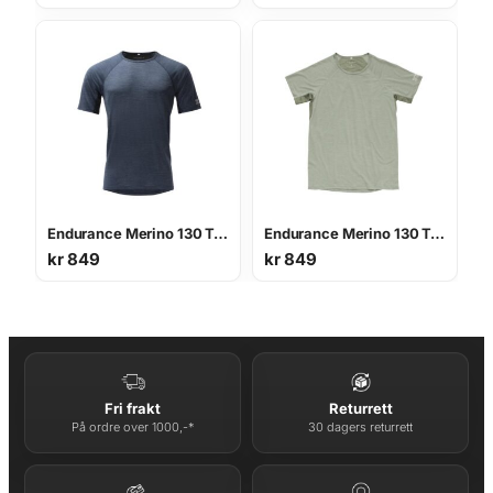
Endurance Merino 130 Tee M
Endurance Merino 130 Tee M
kr
849
kr
849
Fri frakt
Returrett
På ordre over 1000,-*
30 dagers returrett