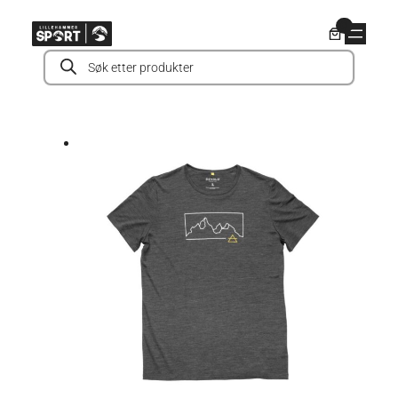
Hopp
0
til
Products
innhold
search