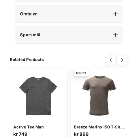
Omtaler
Spørsmål
Related Products
Active Tee Man
Breeze Merino 150 T-Shirt M
kr
749
kr
899