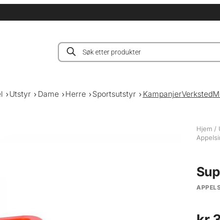
Products
search
l
Utstyr
Dame
Herre
Sportsutstyr
Kampanjer
Verksted
M
Hjem
/
Appelsi
Sup
APPELS
kr
3