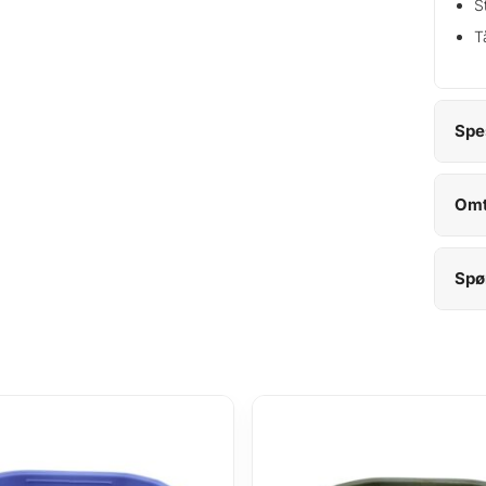
S
T
Spe
Omt
Spø