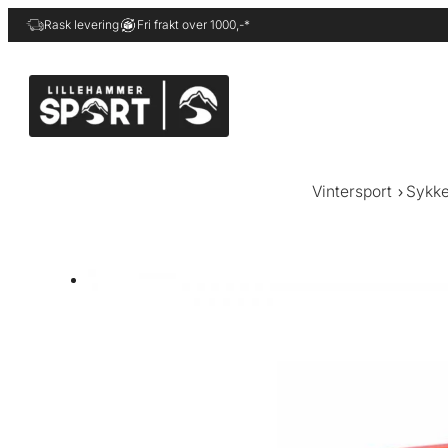
Hopp
Rask levering
Fri frakt over 1000,-*
til
innhold
Vintersport
Sykke