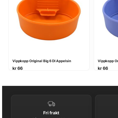
Vippkopp Original Big 6 Dl Appelsin
Vippkopp Ori
kr
66
kr
66
Fri frakt