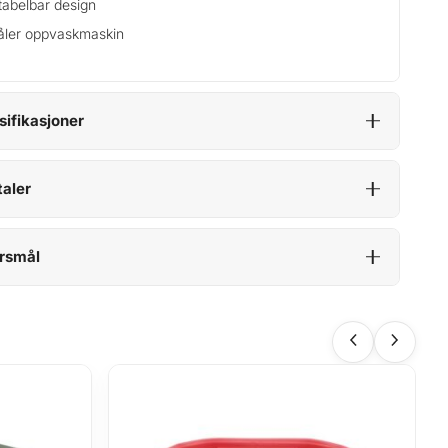
tabelbar design
åler oppvaskmaskin
sifikasjoner
aler
rsmål