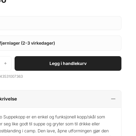
fjernlager (2-3 virkedager)
+
Legg i handlekurv
43531007363
krivelse
o Suppekopp er en enkel og funksjonell kopp/skål som
r seg like godt til suppe og gryter som til drikke eller
ostblanding i camp. Den lave, åpne utformingen gjør den