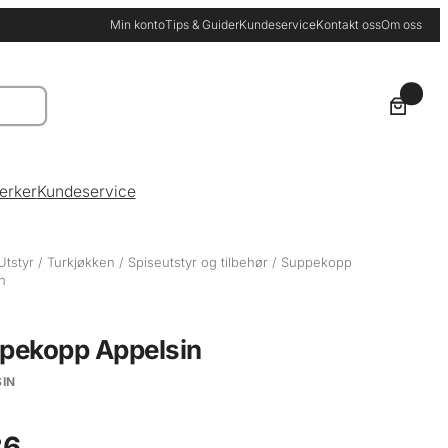
Min konto
Tips & Guider
Kundeservice
Kontakt oss
Om oss
0
erker
Kundeservice
Utstyr
/
Turkjøkken
/
Spiseutstyr og tilbehør
/ Suppekopp
n
pekopp Appelsin
IN
6