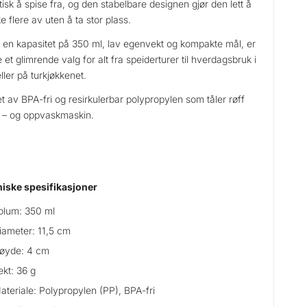
tisk å spise fra, og den stabelbare designen gjør den lett å
e flere av uten å ta stor plass.
en kapasitet på 350 ml, lav egenvekt og kompakte mål, er
e et glimrende valg for alt fra speiderturer til hverdagsbruk i
eller på turkjøkkenet.
t av BPA-fri og resirkulerbar polypropylen som tåler røff
 – og oppvaskmaskin.
iske spesifikasjoner
olum: 350 ml
iameter: 11,5 cm
øyde: 4 cm
ekt: 36 g
ateriale: Polypropylen (PP), BPA-fri