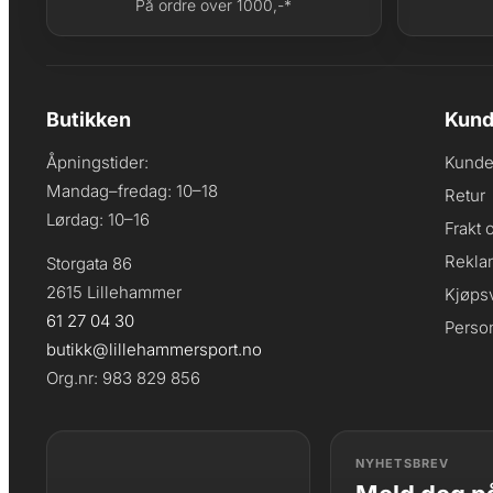
På ordre over 1000,-*
Butikken
Kund
Åpningstider:
Kunde
Mandag–fredag: 10–18
Retur
Lørdag: 10–16
Frakt 
Rekla
Storgata 86
2615 Lillehammer
Kjøpsv
61 27 04 30
Perso
butikk@lillehammersport.no
Org.nr: 983 829 856
NYHETSBREV