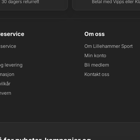
30 dagers returrett
Betal med Vipps eller Kl
eservice
Om oss
service
Om Lillehammer Sport
Min konto
og levering
Bli medlem
masjon
Kontakt oss
ilkår
nvern