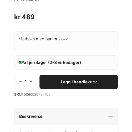
kr
489
Matboks med bambuslokk
På fjernlager (2-3 virkedager)
−
+
Legg i handlekurv
B
l
SKU:
5060089724100
a
c
k
+
Beskrivelse
B
l