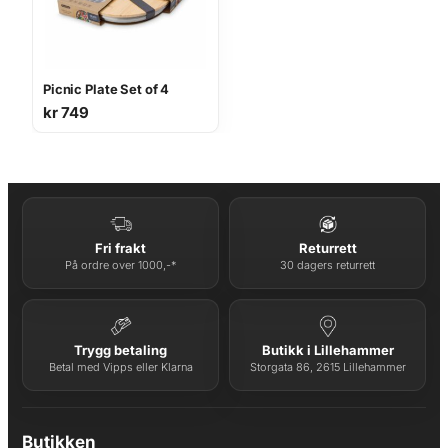
Picnic Plate Set of 4
kr
749
Fri frakt
Returrett
På ordre over 1000,-*
30 dagers returrett
Trygg betaling
Butikk i Lillehammer
Betal med Vipps eller Klarna
Storgata 86, 2615 Lillehammer
Butikken