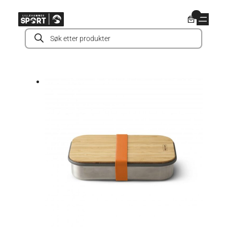
Hopp
0
til
Products
innhold
search