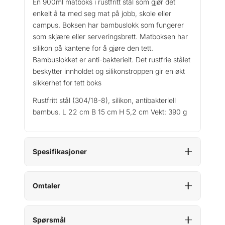
En 900ml matboks i rustfritt stål som gjør det
u
enkelt å ta med seg mat på jobb, skole eller
m
campus. Boksen har bambuslokk som fungerer
S
som skjære eller serveringsbrett. Matboksen har
t
silikon på kantene for å gjøre den tett.
a
Bambuslokket er anti-bakterielt. Det rustfrie stålet
i
beskytter innholdet og silikonstroppen gir en økt
n
l
sikkerhet for tett boks
e
Rustfritt stål (304/18-8), silikon, antibakteriell
s
bambus. L 22 cm B 15 cm H 5,2 cm Vekt: 390 g
s
S
t
e
Spesifikasjoner
e
l
S
Omtaler
a
n
d
Spørsmål