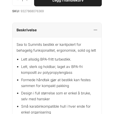
Legg i handlekurv
S
e
SKU:
9327868076369
a
T
o
S
Beskrivelse
u
m
Sea to Summits bestikk er kantpolert for
m
behagelig funksjonalitet, ergonomisk, solid og lett
i
t
Lett allsidig BPA-fritt turbestikk.
C
Lett, sterk og holdbar, laget av BPA-fri
u
kompositt av polypropylenglass
t
l
Formede håndtak gjør at bestikk kan festes
e
sammen for kompakt pakking
r
Design i full størrelse som er enkel å bruke,
y
selv med hansker
P
Små karabinkompatible hull i hver ende for
o
enkel organisering
l