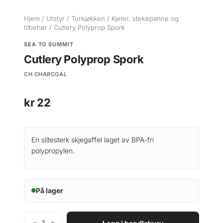
Hjem
/
Utstyr
/
Turkjøkken
/
Kjeler, stekepanne og
tilbehør
/ Cutlery Polyprop Spork
SEA TO SUMMIT
Cutlery Polyprop Spork
CH CHARCOAL
kr
22
En slitesterk skjegaffel laget av BPA-fri
polypropylen.
På lager
−
+