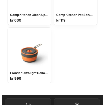
Camp Kitchen Clean Up Kit oppvasksett
Camp Kitchen Pot Scrubber and Soap
kr
639
kr
119
Frontier Ultralight Collapsible Pot 1L turkjele
kr
999