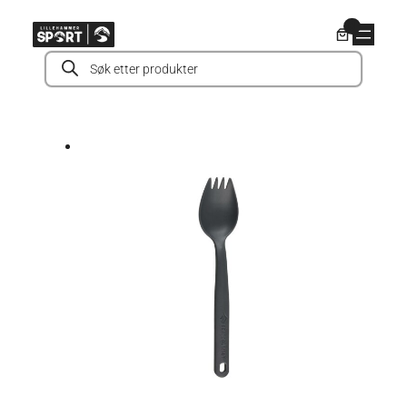
Hopp
0
til
Products
innhold
search