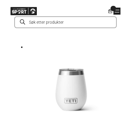
Hopp
0
til
Products
innhold
search