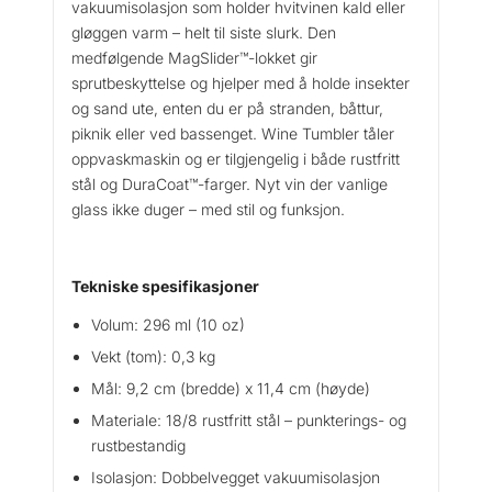
vakuumisolasjon som holder hvitvinen kald eller
gløggen varm – helt til siste slurk. Den
medfølgende MagSlider™-lokket gir
sprutbeskyttelse og hjelper med å holde insekter
og sand ute, enten du er på stranden, båttur,
piknik eller ved bassenget. Wine Tumbler tåler
oppvaskmaskin og er tilgjengelig i både rustfritt
stål og DuraCoat™-farger. Nyt vin der vanlige
glass ikke duger – med stil og funksjon.
Tekniske spesifikasjoner
Volum: 296 ml (10 oz)
Vekt (tom): 0,3 kg
Mål: 9,2 cm (bredde) x 11,4 cm (høyde)
Materiale: 18/8 rustfritt stål – punkterings- og
rustbestandig
Isolasjon: Dobbelvegget vakuumisolasjon