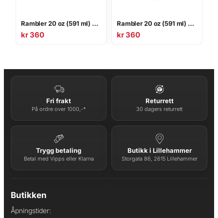
Rambler 20 oz (591 ml) Stackable Cup
Rambler 20 oz (591 ml) Stackable Cup
kr
360
kr
360
Fri frakt
Returrett
På ordre over 1000,-*
30 dagers returrett
Trygg betaling
Butikk i Lillehammer
Betal med Vipps eller Klarna
Storgata 86, 2615 Lillehammer
Butikken
Åpningstider: