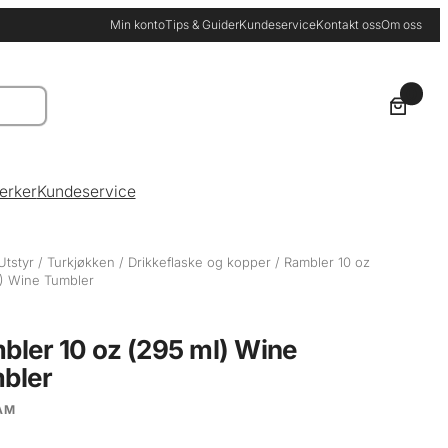
Min konto
Tips & Guider
Kundeservice
Kontakt oss
Om oss
0
erker
Kundeservice
Utstyr
/
Turkjøkken
/
Drikkeflaske og kopper
/ Rambler 10 oz
) Wine Tumbler
bler 10 oz (295 ml) Wine
bler
AM