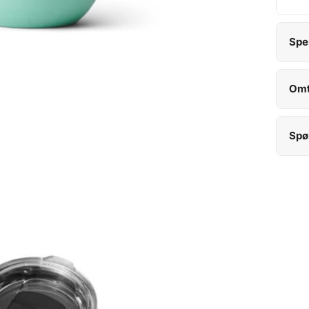
Spe
Omt
Spø