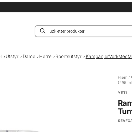
Products
search
l
Utstyr
Dame
Herre
Sportsutstyr
Kampanjer
Verksted
M
Hjem
/
(295 ml
YETI
Ram
Tum
SEAFO