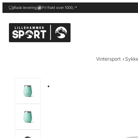
Hopp
Rask levering
Fri frakt over 1000,-*
til
innhold
Vintersport
Sykke