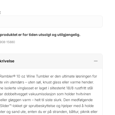
t
 produktet er for tiden utsolgt og utilgjengelig.
908-15880
krivelse
 Rambler® 10 oz Wine Tumbler er den ultimate løsningen for
te vin utendørs – uten søl, knust glass eller varme hender.
 isolerte vinglasset er laget i slitesterkt 18/8 rustfritt stål
ar dobbeltvegget vakuumisolasjon som holder hvitvinen
 eller gløggen varm – helt til siste slurk. Den medfølgende
lider™-lokket gir sprutbeskyttelse og hjelper med å holde
kter og sand ute, enten du er på stranden, båttur, piknik eller