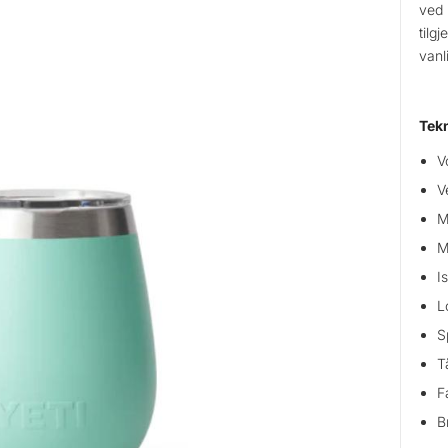
ved 
tilg
vanl
Tekn
V
V
M
M
I
L
S
T
F
B