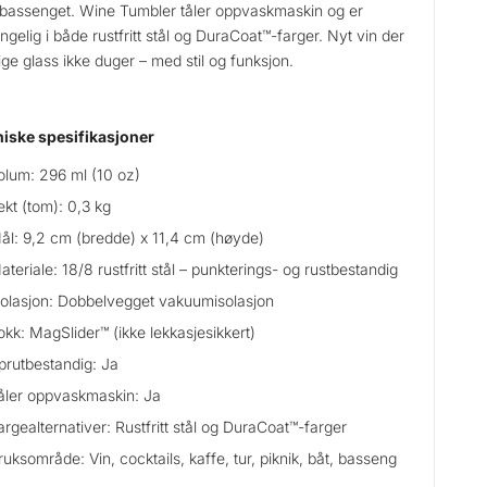
bassenget. Wine Tumbler tåler oppvaskmaskin og er
jengelig i både rustfritt stål og DuraCoat™-farger. Nyt vin der
ige glass ikke duger – med stil og funksjon.
iske spesifikasjoner
olum: 296 ml (10 oz)
ekt (tom): 0,3 kg
ål: 9,2 cm (bredde) x 11,4 cm (høyde)
ateriale: 18/8 rustfritt stål – punkterings- og rustbestandig
solasjon: Dobbelvegget vakuumisolasjon
okk: MagSlider™ (ikke lekkasjesikkert)
prutbestandig: Ja
åler oppvaskmaskin: Ja
argealternativer: Rustfritt stål og DuraCoat™-farger
ruksområde: Vin, cocktails, kaffe, tur, piknik, båt, basseng