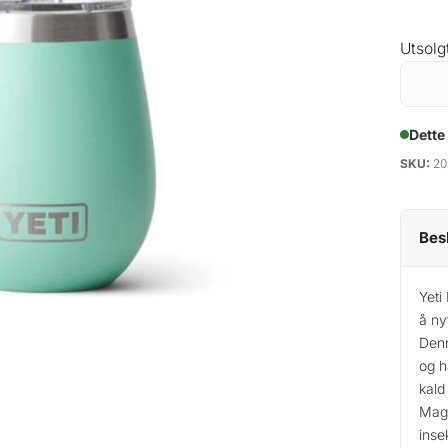
Utsolg
Dette
SKU:
20
Bes
Yeti
å ny
Denne
og h
kald
MagS
inse