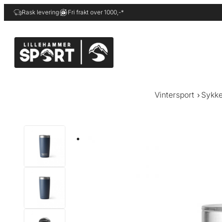
Hopp
Rask levering
Fri frakt over 1000,-*
til
innhold
Vintersport
Sykke