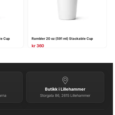
le Cup
Rambler 20 oz (591 ml) Stackable Cup
kr
360
Butikk i Lillehammer
arna
Storgata 86, 2615 Lillehammer