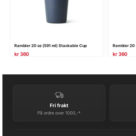
Rambler 20 oz (591 ml) Stackable Cup
Rambler 20 
kr
360
kr
360
Fri frakt
På ordre over 1000,-*