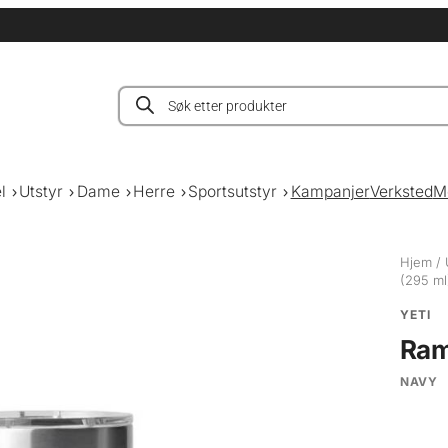
Products
search
l
Utstyr
Dame
Herre
Sportsutstyr
Kampanjer
Verksted
M
Hjem
/
(295 ml
YETI
Ram
NAVY