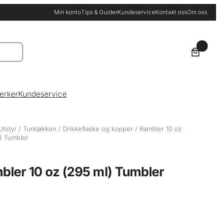
Min konto
Tips & Guider
Kundeservice
Kontakt oss
Om oss
0
erker
Kundeservice
Utstyr
/
Turkjøkken
/
Drikkeflaske og kopper
/ Rambler 10 oz
) Tumbler
bler 10 oz (295 ml) Tumbler