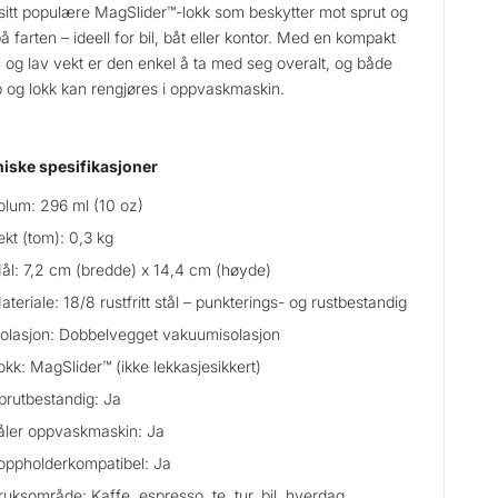
 sitt populære MagSlider™-lokk som beskytter mot sprut og
på farten – ideell for bil, båt eller kontor. Med en kompakt
 og lav vekt er den enkel å ta med seg overalt, og både
 og lokk kan rengjøres i oppvaskmaskin.
iske spesifikasjoner
olum: 296 ml (10 oz)
ekt (tom): 0,3 kg
ål: 7,2 cm (bredde) x 14,4 cm (høyde)
ateriale: 18/8 rustfritt stål – punkterings- og rustbestandig
solasjon: Dobbelvegget vakuumisolasjon
okk: MagSlider™ (ikke lekkasjesikkert)
prutbestandig: Ja
åler oppvaskmaskin: Ja
oppholderkompatibel: Ja
ruksområde: Kaffe, espresso, te, tur, bil, hverdag