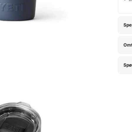
Spe
Omt
Spø