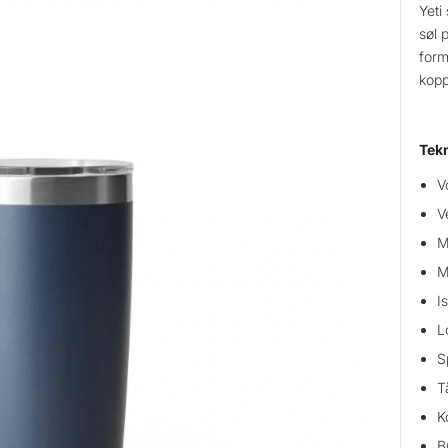
Yeti
søl 
form
kopp
Tekn
V
V
M
M
I
L
S
T
K
B