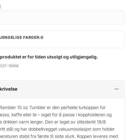
t
JENGELIGE FARGER:0
 produktet er for tiden utsolgt og utilgjengelig.
037-18968
krivelse
 Rambler 10 oz Tumbler er den perfekte turkoppen for
esso, kaffe eller te – laget for å passe i koppholderen og
e drikken varm lenger. Den er laget av slitesterkt 18/8
fritt stål og har dobbeltvegget vakuumisolasjon som holder
eraturen stabil fra første til siste slurk. Koppen leveres med