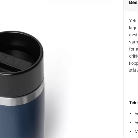
Bes
Yeti
lage
avst
varm
for 
drik
kopp
stål
Tekn
V
V
M