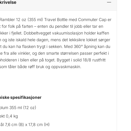
krivelse
 Rambler 12 oz (355 ml) Travel Bottle med Commuter Cap er
t for folk på farten – enten du pendler til jobb eller tar en
ikker i fjellet. Dobbeltvegget vakuumisolasjon holder kaffen
 og iste iskald hele dagen, mens det lekksikre lokket sørger
at du kan ha flasken trygt i sekken. Med 360° åpning kan du
ke fra alle vinkler, og den smarte størrelsen passer perfekt i
holderen i bilen eller på toget. Bygget i solid 18/8 rustfritt
 som tåler både røff bruk og oppvaskmaskin.
iske spesifikasjoner
olum 355 ml (12 oz)
ekt 0,4 kg
ål 7,6 cm (B) x 17,8 cm (H)