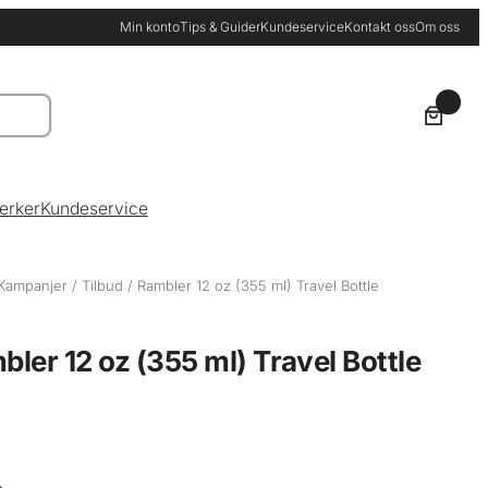
Min konto
Tips & Guider
Kundeservice
Kontakt oss
Om oss
0
erker
Kundeservice
Kampanjer
/
Tilbud
/ Rambler 12 oz (355 ml) Travel Bottle
bler 12 oz (355 ml) Travel Bottle