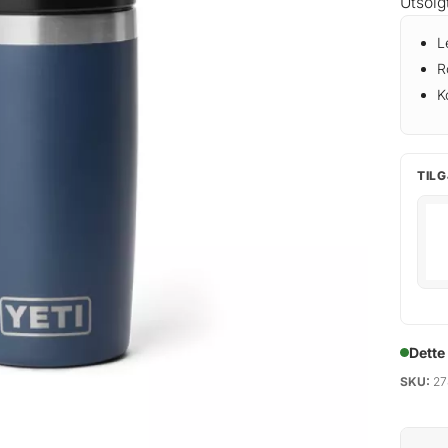
Utsolg
L
R
K
TILG
Dette
SKU:
27