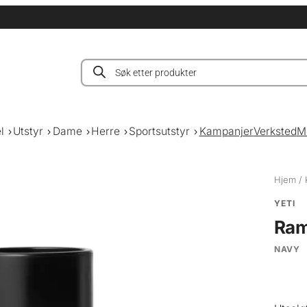
Products
search
l
Utstyr
Dame
Herre
Sportsutstyr
Kampanjer
Verksted
M
Hjem
/
YETI
Ram
NAVY