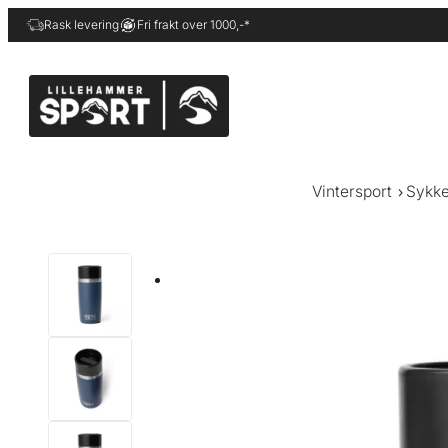
Hopp
Rask levering
Fri frakt over 1000,-*
til
innhold
Vintersport
Sykke