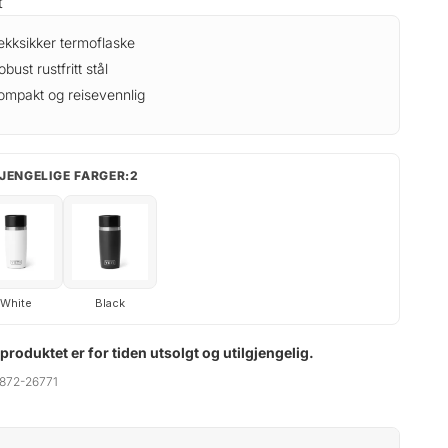
t
ekksikker termoflaske
obust rustfritt stål
ompakt og reisevennlig
JENGELIGE FARGER:2
White
Black
 produktet er for tiden utsolgt og utilgjengelig.
872-26771