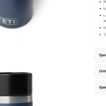
M
I
L
d
K
T
Spe
Omt
Spø