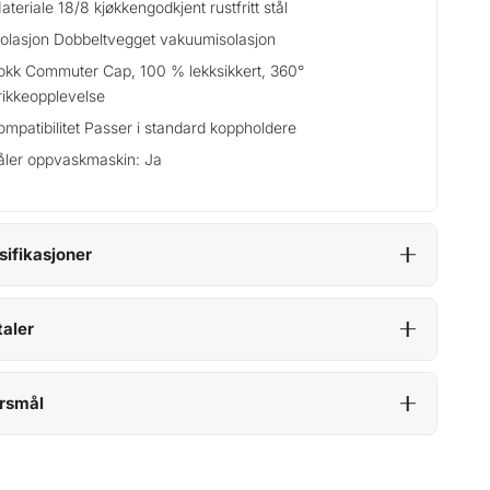
ateriale 18/8 kjøkkengodkjent rustfritt stål
solasjon Dobbeltvegget vakuumisolasjon
okk Commuter Cap, 100 % lekksikkert, 360°
rikkeopplevelse
ompatibilitet Passer i standard koppholdere
åler oppvaskmaskin: Ja
sifikasjoner
aler
rsmål