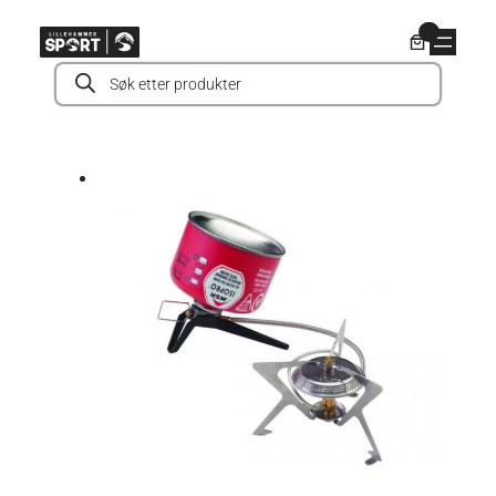
Hopp
0
til
Products
innhold
search