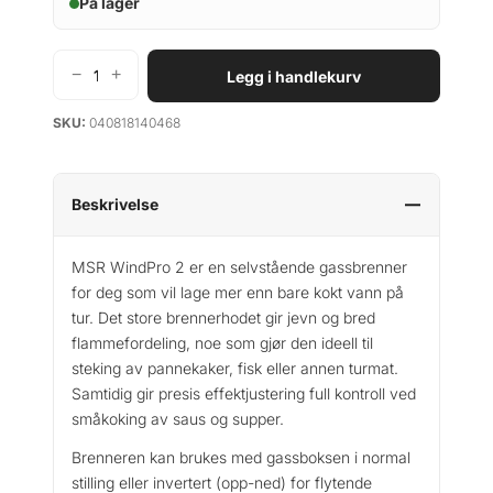
På lager
−
+
Legg i handlekurv
M
s
SKU:
040818140468
r
W
i
n
Beskrivelse
d
p
MSR WindPro 2 er en selvstående gassbrenner
r
for deg som vil lage mer enn bare kokt vann på
o
tur. Det store brennerhodet gir jevn og bred
2
flammefordeling, noe som gjør den ideell til
S
steking av pannekaker, fisk eller annen turmat.
t
Samtidig gir presis effektjustering full kontroll ved
o
småkoking av saus og supper.
v
e
Brenneren kan brukes med gassboksen i normal
a
stilling eller invertert (opp-ned) for flytende
n