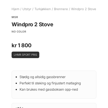
Hjem
/
Utstyr
/
Turkjøkken
/
Brennere
/ Windpro 2 Stove
MSR
Windpro 2 Stove
NO COLOR
kr
1 800
LHMR SPORT PRIS
Stødig og allsidig gassbrenner
Perfekt til steking og finjustert matlaging
Kan brukes med gassboksen opp-ned