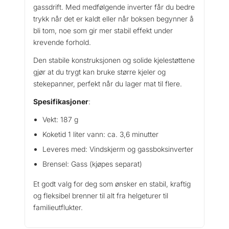
gassdrift. Med medfølgende inverter får du bedre
t
trykk når det er kaldt eller når boksen begynner å
a
bli tom, noe som gir mer stabil effekt under
l
krevende forhold.
l
Den stabile konstruksjonen og solide kjelestøttene
gjør at du trygt kan bruke større kjeler og
stekepanner, perfekt når du lager mat til flere.
Spesifikasjoner
:
Vekt: 187 g
Koketid 1 liter vann: ca. 3,6 minutter
Leveres med: Vindskjerm og gassboksinverter
Brensel: Gass (kjøpes separat)
Et godt valg for deg som ønsker en stabil, kraftig
og fleksibel brenner til alt fra helgeturer til
familieutflukter.