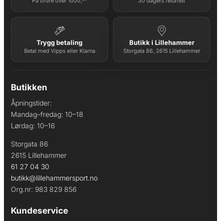
På ordre over 1000,-*
30 dagers returrett
Trygg betaling
Butikk i Lillehammer
Betal med Vipps eller Klarna
Storgata 86, 2615 Lillehammer
Butikken
Åpningstider:
Mandag–fredag: 10–18
Lørdag: 10–16
Storgata 86
2615 Lillehammer
61 27 04 30
butikk@lillehammersport.no
Org.nr: 983 829 856
Kundeservice