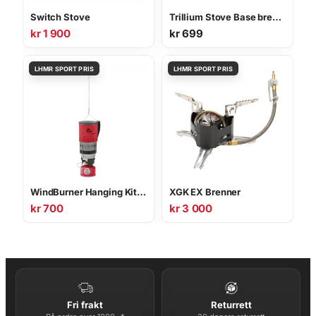
Switch Stove
Trillium Stove Base brennerstativ
kr
1 900
kr
699
WindBurner Hanging Kit opphengssett
XGK EX Brenner
kr
700
kr
3 000
Fri frakt
Returrett