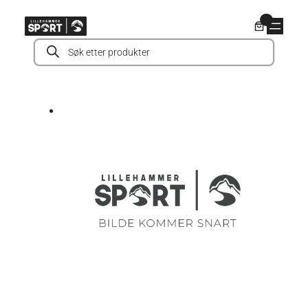
Hopp
0
til
Products
innhold
search