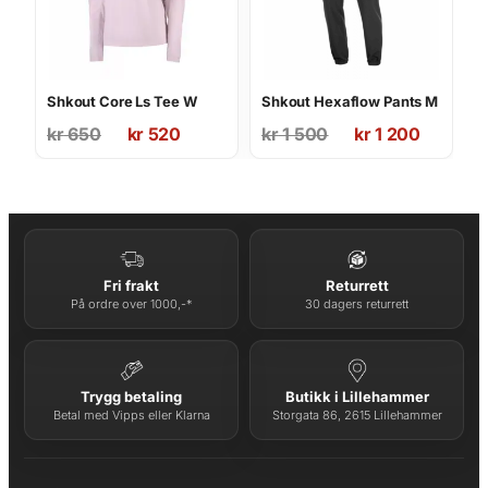
Shkout Core Ls Tee W
Shkout Hexaflow Pants M
Opprinnelig
Nåværende
Opprinnelig
Nåværende
kr
650
kr
520
kr
1 500
kr
1 200
pris
pris
pris
pris
var:
er:
var:
er:
kr 650.
kr 520.
kr 1
kr 1
500.
200.
Fri frakt
Returrett
På ordre over 1000,-*
30 dagers returrett
Trygg betaling
Butikk i Lillehammer
Betal med Vipps eller Klarna
Storgata 86, 2615 Lillehammer