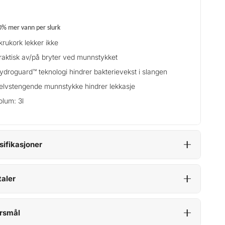
0% mer vann per slurk
krukork lekker ikke
raktisk av/på bryter ved munnstykket
ydroguard™ teknologi hindrer bakterievekst i slangen
elvstengende munnstykke hindrer lekkasje
olum: 3l
sifikasjoner
aler
rsmål