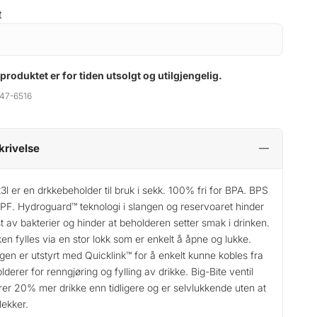
t
 produktet er for tiden utsolgt og utilgjengelig.
47-6516
krivelse
3l er en drkkebeholder til bruk i sekk. 100% fri for BPA. BPS
PF. Hydroguard™ teknologi i slangen og reservoaret hinder
t av bakterier og hinder at beholderen setter smak i drinken.
en fylles via en stor lokk som er enkelt å åpne og lukke.
gen er utstyrt med Quicklink™ for å enkelt kunne kobles fra
lderer for renngjøring og fylling av drikke. Big-Bite ventil
rer 20% mer drikke enn tidligere og er selvlukkende uten at
lekker.