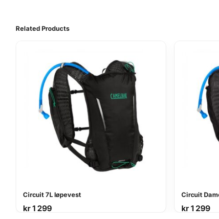
Related Products
Circuit 7L løpevest
Circuit Dam
kr
1 299
kr
1 299