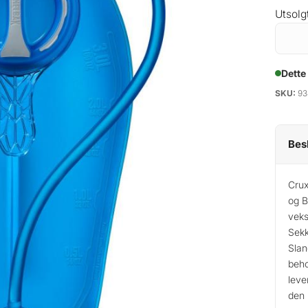
Utsolg
Dette
SKU:
93
Bes
Crux
og B
veks
Sekk
Slan
beho
leve
den 