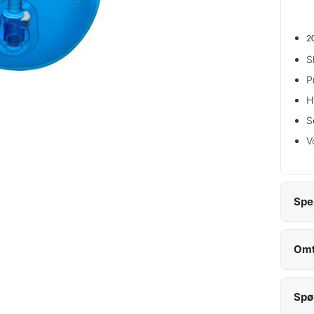
2
S
P
H
S
V
Spe
Omt
Spø