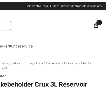
Min konto
Tips & Guider
Kundeservice
Kontakt oss
Om oss
0
erker
Kundeservice
Utstyr
/
Sekker og bag
/
Løpe/drikkesekk
/ Drikkebeholder Crux
rvoir
BAK
kkebeholder Crux 3L Reservoir