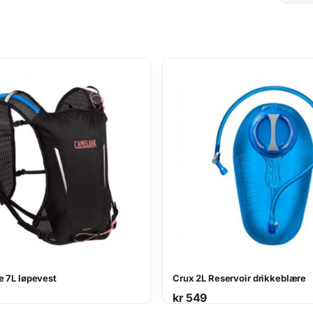
e 7L løpevest
Crux 2L Reservoir drikkeblære
kr
549