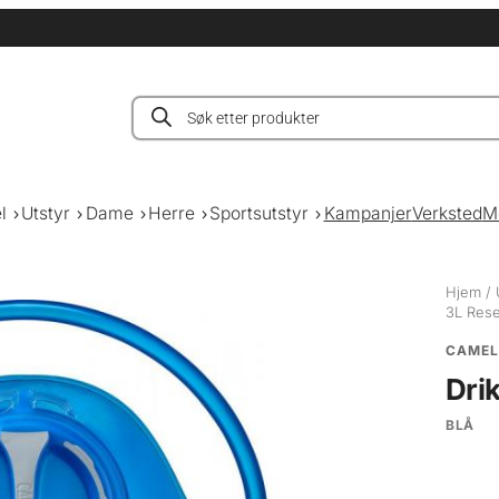
Products
search
l
Utstyr
Dame
Herre
Sportsutstyr
Kampanjer
Verksted
M
Hjem
/
3L Rese
CAMEL
Dri
BLÅ