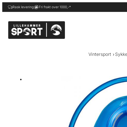
Hopp
Rask levering
Fri frakt over 1000,-*
til
innhold
Vintersport
Sykke