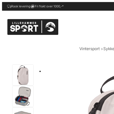
Hopp
Rask levering
Fri frakt over 1000,-*
til
innhold
Vintersport
Sykke