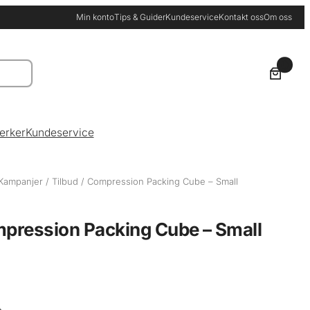
Min konto
Tips & Guider
Kundeservice
Kontakt oss
Om oss
0
erker
Kundeservice
Kampanjer
/
Tilbud
/ Compression Packing Cube – Small
pression Packing Cube – Small