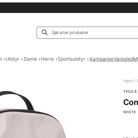
Products
search
l
Utstyr
Dame
Herre
Sportsutstyr
Kampanjer
Verksted
M
Hjem
/
THULE
Com
WHITE