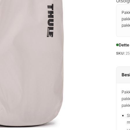
Utsolg
Pakk
pakk
pakk
Dette
SKU:
25
Bes
Pakk
pakk
pakk
S
m