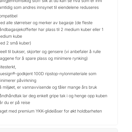
alvgjennomsiktig stoff slik at du kan se hva som er inni
amtidig som andres innsynet til eiendelene reduseres
ompatibel
ed alle størrelser og merker av bagasje (de fleste
åndbagasjekofferter har plass til 2 medium kuber eller 1
edium kube
ed 2 små kuber)
deell til bukser, skjorter og gensere (vi anbefaler å rulle
laggene for å spare plass og minimere rynking)
itesterkt,
luesign®-godkjent 100D ripstop-nylonmateriale som
inimerer påvirkning
å miljøet, er vannavvisende og tåler mange års bruk
åndhåndtak lar deg enkelt gripe tak i og henge opp kuben
år du er på reise
aget med premium YKK-glidelåser for økt holdbarheten