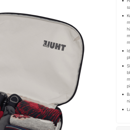
H
s
K
m
h
m
m
I
p
Sl
b
m
p
B
n
L