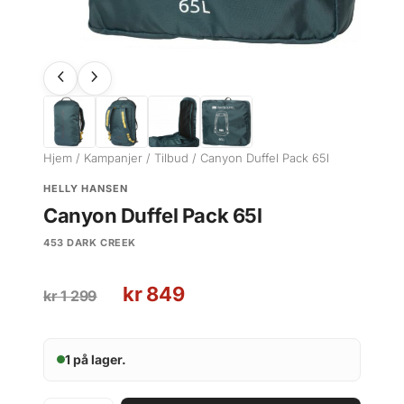
Hjem
/
Kampanjer
/
Tilbud
/ Canyon Duffel Pack 65l
HELLY HANSEN
Canyon Duffel Pack 65l
453 DARK CREEK
O
N
kr
849
kr
1 299
p
å
p
v
r
æ
1 på lager.
i
r
n
e