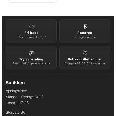
pris
pris
var:
er:
kr 1
kr 1
599.
199.
Fri frakt
Returrett
På ordre over 1000,-*
30 dagers returrett
Trygg betaling
Butikk i Lillehammer
Betal med Vipps eller Klarna
Storgata 86, 2615 Lillehammer
Butikken
Åpningstider:
Mandag–fredag: 10–18
Lørdag: 10–16
Storgata 86