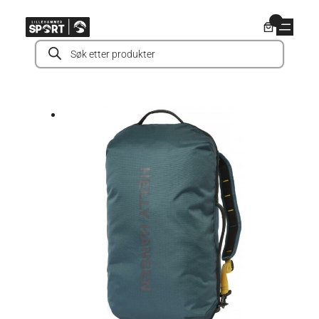
Hopp
0
til
Products
innhold
search