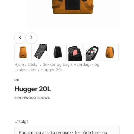
Hjem
/
Utstyr
/
Sekker og bag
/
Hverdags- og
skolesekker
/ Hugger 20L
DB
Hugger 20L
BIRCHWOOD BROWN
Utsolgt
Populær og allsidig ryggsekk for både turer og