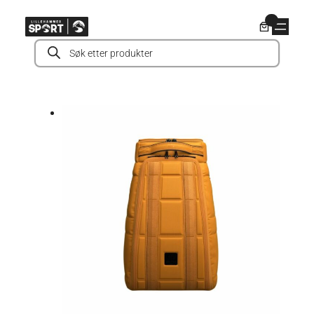
Hopp
0
til
Products
innhold
search