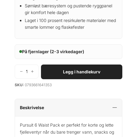
Sømløst bæresystem og pustende ryggpanel
gir komfort hele dagen
Laget i 100 prosent resirkulerte materialer med
smarte lommer og flaskefester
På fjernlager (2-3 virkedager)
−
+
Legg i handlekurv
B
l
SKU:
0793661641353
a
c
k
D
Beskrivelse
i
a
Pursuit 6 Waist Pack er perfekt for korte og lette
m
fjelleventyr når du bare trenger vann, snacks og
o