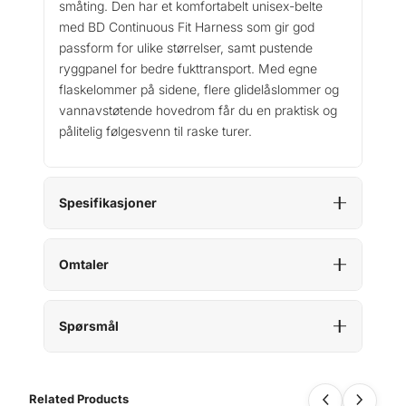
småting. Den har et komfortabelt unisex-belte
n
med BD Continuous Fit Harness som gir god
d
passform for ulike størrelser, samt pustende
P
ryggpanel for bedre fukttransport. Med egne
u
flaskelommer på sidene, flere glidelåslommer og
r
s
vannavstøtende hovedrom får du en praktisk og
u
pålitelig følgesvenn til raske turer.
i
t
6
Spesifikasjoner
W
a
i
Omtaler
s
t
P
Spørsmål
a
c
k
a
Related Products