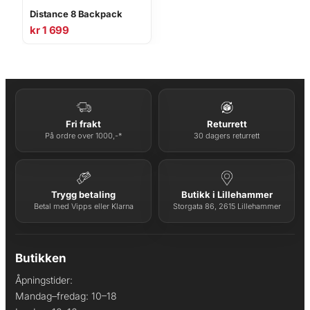
Distance 8 Backpack
kr
1 699
Fri frakt
Returrett
På ordre over 1000,-*
30 dagers returrett
Trygg betaling
Butikk i Lillehammer
Betal med Vipps eller Klarna
Storgata 86, 2615 Lillehammer
Butikken
Åpningstider:
Mandag–fredag: 10–18