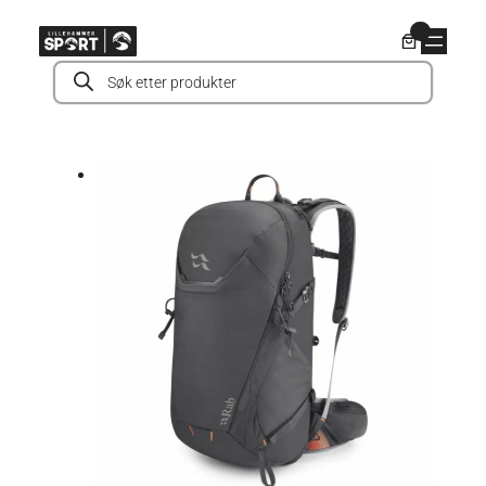
Hopp
0
til
Products
innhold
search