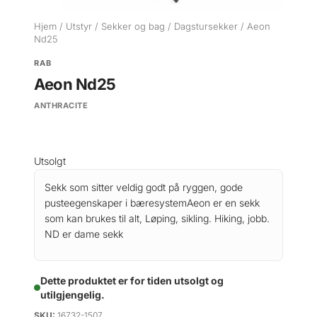
Hjem
/
Utstyr
/
Sekker og bag
/
Dagstursekker
/ Aeon
Nd25
RAB
Aeon Nd25
ANTHRACITE
Utsolgt
Sekk som sitter veldig godt på ryggen, gode
pusteegenskaper i bæresystemAeon er en sekk
som kan brukes til alt, Løping, sikling. Hiking, jobb.
ND er dame sekk
Dette produktet er for tiden utsolgt og
utilgjengelig.
SKU:
16732-1507