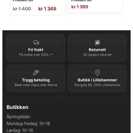
Opprinnelig
Nåværende
kr
1 399
kr
1 400
kr
1 349
pris
pris
var:
er:
kr 1
kr 1
400.
349.
Fri frakt
Returrett
På ordre over 1000,-*
30 dagers returrett
Trygg betaling
Butikk i Lillehammer
Betal med Vipps eller Klarna
Storgata 86, 2615 Lillehammer
Butikken
Åpningstider:
Mandag–fredag: 10–18
Lørdag: 10–16