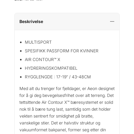
Beskrivelse
MULTISPORT
SPESIFIKK PASSFORM FOR KVINNER
AIR CONTOUR™ X
HYDRERINGSKOMPATIBEL
RYGGLENGDE
:
17-19″ / 43-48CM
Med alt du trenger for fjelldager, er Aeon designet
for å gi deg bevegelsesfrihet over alt terreng.
Det
tettsittende Air Contour X™ bæresystemet er solid
nok til å bære tung last, samtidig som det holder
vekten sentrert for smidighet på bratte,
vanskelige stier.
Det er halvstiv struktur og
vakuumformet bakpanel, former seg etter din