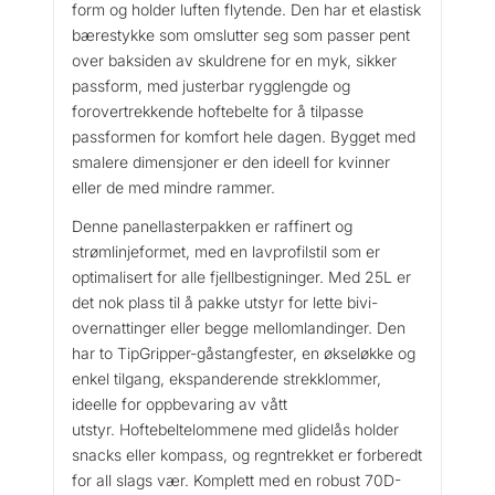
form og holder luften flytende.
Den har et elastisk
bærestykke som omslutter seg som passer pent
over baksiden av skuldrene for en myk, sikker
passform, med justerbar rygglengde og
forovertrekkende hoftebelte for å tilpasse
passformen for komfort hele dagen.
Bygget med
smalere dimensjoner er den ideell for kvinner
eller de med mindre rammer.
Denne panellasterpakken er raffinert og
strømlinjeformet, med en lavprofilstil som er
optimalisert for alle fjellbestigninger.
Med 25L er
det nok plass til å pakke utstyr for lette bivi-
overnattinger eller begge mellomlandinger.
Den
har to TipGripper-gåstangfester, en økseløkke og
enkel tilgang, ekspanderende strekklommer,
ideelle for oppbevaring av vått
utstyr.
Hoftebeltelommene med glidelås holder
snacks eller kompass, og regntrekket er forberedt
for all slags vær.
Komplett med en robust 70D-